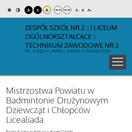
A
A
A
A
A
A
-
+
ZESPÓŁ SZKÓŁ NR 2 :: I LICEUM
OGÓLNOKSZTAŁCĄCE ::
TECHNIKUM ZAWODOWE NR 2
IM. KSIĘCIA PAWŁA KAROLA SANGUSZKI
Mistrzostwa Powiatu w
Badmintonie Drużynowym
Dziewcząt i Chłopców
Licealiada
Beata Sajda; publikacja: Kamil Góźdź