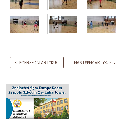
AdmirorGallery 5.2.0
, author/s
Vasiljevski
&
Kekeljevic
.
POPRZEDNI ARTYKUŁ
NASTĘPNY ARTYKUŁ