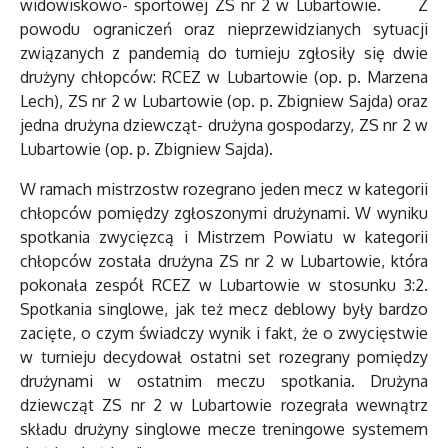
widowiskowo- sportowej ZS nr 2 w Lubartowie. Z
powodu ograniczeń oraz nieprzewidzianych sytuacji
związanych z pandemią do turnieju zgłosiły się dwie
drużyny chłopców: RCEZ w Lubartowie (op. p. Marzena
Lech), ZS nr 2 w Lubartowie (op. p. Zbigniew Sajda) oraz
jedna drużyna dziewcząt- drużyna gospodarzy, ZS nr 2 w
Lubartowie (op. p. Zbigniew Sajda).
W ramach mistrzostw rozegrano jeden mecz w kategorii
chłopców pomiędzy zgłoszonymi drużynami. W wyniku
spotkania zwycięzcą i Mistrzem Powiatu w kategorii
chłopców została drużyna ZS nr 2 w Lubartowie, która
pokonała zespół RCEZ w Lubartowie w stosunku 3:2.
Spotkania singlowe, jak też mecz deblowy były bardzo
zacięte, o czym świadczy wynik i fakt, że o zwycięstwie
w turnieju decydował ostatni set rozegrany pomiędzy
drużynami w ostatnim meczu spotkania. Drużyna
dziewcząt ZS nr 2 w Lubartowie rozegrała wewnątrz
składu drużyny singlowe mecze treningowe systemem