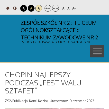
A
A
A
A
A
A
-
+
ZESPÓŁ SZKÓŁ NR 2 :: I LICEUM
OGÓLNOKSZTAŁCĄCE ::
TECHNIKUM ZAWODOWE NR 2
IM. KSIĘCIA PAWŁA KAROLA SANGUSZKI
CHOPIN NAJLEPSZY
PODCZAS „FESTIWALU
SZTAFET”
ZS2/Publikacja: Kamil Kozioł
Utworzono: 10 czerwiec 2022