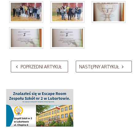
AdmirorGallery 5.2.0
, author/s
Vasiljevski
&
Kekeljevic
.
POPRZEDNI ARTYKUŁ
NASTĘPNY ARTYKUŁ