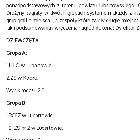
ponadpodstawowych z terenu powiatu lubartowskiego. Cz
Drużyny zagrały w dwóch grupach systemem „każdy z ka
grup grali o miejsca I, a zespoły które zajęły drugie miejs
jak i podsumowania i wręczenia nagród dokonał Dyrektor Z
DZIEWCZĘTA
Grupa A:
1.II LO w Lubartowie,
2.ZS w Kocku,
Wynik meczu 2:0
Grupa B:
1.RCEZ w Lubartowie
ZS nr 2 w Lubartowie,