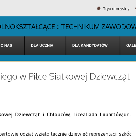
Tryb domyślny
OGÓLNOKSZTAŁCĄCE :: TECHNIKUM ZAWODOW
O NAS
DLA UCZNIA
DLA KANDYDATÓW
GALE
ego w Piłce Siatkowej Dziewcząt
owej Dziewcząt i Chłopców, Licealiada Lubartów,dn.
rtowie udział wzięło łącznie dziewięć reprezentacji szkół