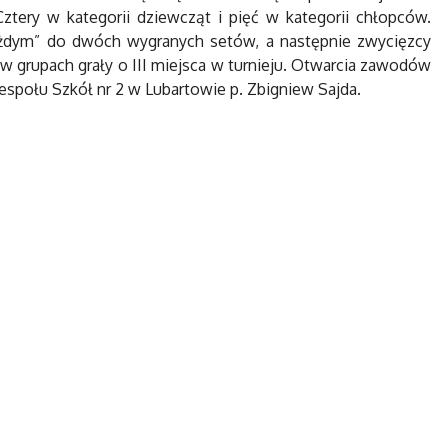
tery w kategorii dziewcząt i pięć w kategorii chłopców.
żdym” do dwóch wygranych setów, a następnie zwycięzcy
ca w grupach grały o III miejsca w turnieju. Otwarcia zawodów
espołu Szkół nr 2 w Lubartowie p. Zbigniew Sajda.