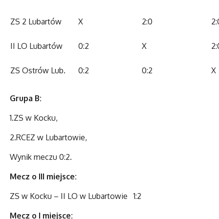
ZS 2 Lubartów
X
2:0
2:
II LO Lubartów
0:2
X
2:
ZS Ostrów Lub.
0:2
0:2
X
Grupa B:
1.ZS w Kocku,
2.RCEZ w Lubartowie,
Wynik meczu 0:2.
Mecz o III miejsce:
ZS w Kocku – II LO w Lubartowie 1:2
Mecz o I miejsce: