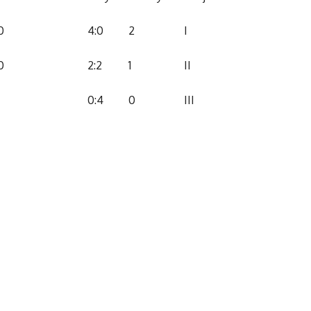
0
4:0
2
I
0
2:2
1
II
0:4
0
III