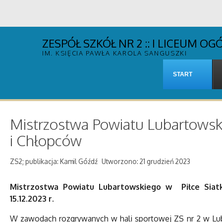
ZESPÓŁ SZKÓŁ NR 2 :: I LICEUM 
IM. KSIĘCIA PAWŁA KAROLA SANGUSZKI
START
Mistrzostwa Powiatu Lubartowski
i Chłopców
ZS2; publikacja: Kamil Góźdź
Utworzono: 21 grudzień 2023
Mistrzostwa Powiatu Lubartowskiego w Piłce Siatk
15.12.2023 r.
W zawodach rozgrywanych w hali sportowej ZS nr 2 w Luba