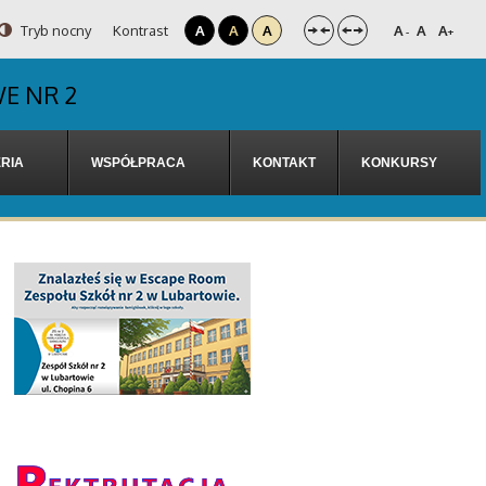
Tryb nocny
Kontrast
A
A
A
A
A
A
-
+
E NR 2
RIA
WSPÓŁPRACA
KONTAKT
KONKURSY