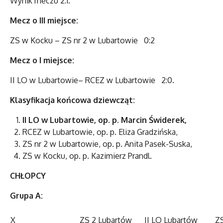
Wynik meczu 2:1.
Mecz o III miejsce:
ZS w Kocku – ZS nr 2 w Lubartowie 0:2
Mecz o I miejsce:
II LO w Lubartowie– RCEZ w Lubartowie 2:0.
Klasyfikacja końcowa dziewcząt:
II LO w Lubartowie, op. p. Marcin Świderek,
RCEZ w Lubartowie, op. p. Eliza Gradzińska,
ZS nr 2 w Lubartowie, op. p. Anita Pasek-Suska,
ZS w Kocku, op. p. Kazimierz Prandl.
CHŁOPCY
Grupa A:
X
ZS 2 Lubartów
II LO Lubartów
Z