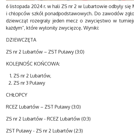
6 listopada 2024 r. w hali ZS nr 2 w Lubartowie odbyły 
i chłopców szkół ponadpodstawowych. Do zawodów zgłosił
dziewcząt rozegrały jeden mecz o zwycięstwo w turnie
każdym”, które wyłoniły zwycięzcę. Wyniki:
DZIEWCZĘTA
ZS nr 2 Lubartów – ZST Puławy (3:0)
KOLEJNOŚC KOŃCOWA:
ZS nr 2 Lubartów,
ZS nr 3 Puławy
CHŁOPCY
RCEZ Lubartów – ZST Puławy (3:0)
ZS nr 2 Lubartów - RCEZ Lubartów (0:3)
ZST Puławy - ZS nr 2 Lubartów (2:3)