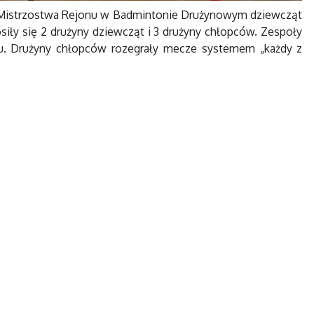
się Mistrzostwa Rejonu w Badmintonie Drużynowym dziewcząt
y się 2 drużyny dziewcząt i 3 drużyny chłopców. Zespoły
ju. Drużyny chłopców rozegrały mecze systemem „każdy z