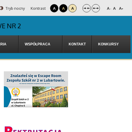
Tryb nocny
Kontrast
A
A
A
A
A
A
-
+
E NR 2
RIA
WSPÓŁPRACA
KONTAKT
KONKURSY