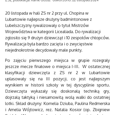
20 listopada w hali ZS nr 2 przy ul. Chopina w
Lubartowie najlepsze drużyny badmintonowe z
Lubelszczyzny rywalizowały o tytuł Mistrzów
Województwa w kategorii Licealiada. Do rywalizacji
zgłosiło się 9 drużyn dziewcząt i 10 zespołów chłopców.
Rywalizacja była bardzo zacięta i o zwycięstwie
niejednokrotnie decydowały małe punkty.
Po zajęciu pierwszego miejsca w grupie rozegrały
jeszcze mecze finałowe o miejsca I-III. W ostatecznej
klasyfikacji dziewczęta z ZS nr 2 w Lubartowie
uplasowały się na III pozycji, co jest najlepszym
wynikiem w historii szkoły w tej dyscyplinie sportu.
Dziewczęta wykazały się doskonałą techniką gry,
dojrzałą taktyką i niesamowitą wolą walki do ostatniej
lotki. Skład drużyny: Kornelia Dziuba, Paulina Redmerska
i Amelia Wójtowicz, rez. Natalia Kosior (op. Zbigniew