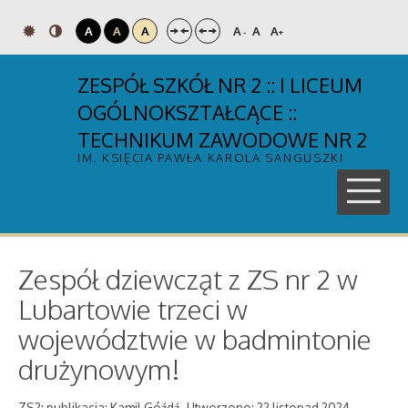
A
A
A
A
A
A
-
+
ZESPÓŁ SZKÓŁ NR 2 :: I LICEUM
OGÓLNOKSZTAŁCĄCE ::
TECHNIKUM ZAWODOWE NR 2
IM. KSIĘCIA PAWŁA KAROLA SANGUSZKI
Zespół dziewcząt z ZS nr 2 w
Lubartowie trzeci w
województwie w badmintonie
drużynowym!
ZS2; publikacja: Kamil Góźdź
Utworzono: 22 listopad 2024