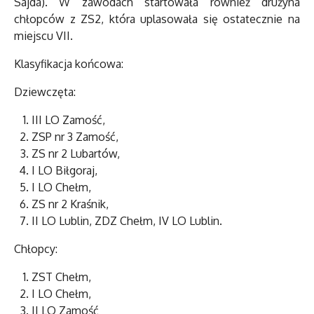
Sajda). W zawodach startowała również drużyna
chłopców z ZS2, która uplasowała się ostatecznie na
miejscu VII.
Klasyfikacja końcowa:
Dziewczęta:
III LO Zamość,
ZSP nr 3 Zamość,
ZS nr 2 Lubartów,
I LO Biłgoraj,
I LO Chełm,
ZS nr 2 Kraśnik,
II LO Lublin, ZDZ Chełm, IV LO Lublin.
Chłopcy:
ZST Chełm,
I LO Chełm,
II LO Zamość