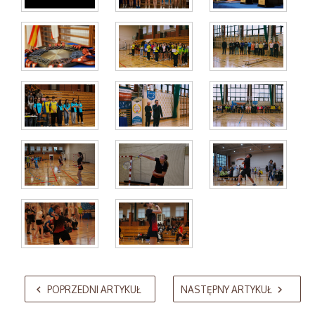
AdmirorGallery 5.2.0
, author/s
Vasiljevski
&
Kekeljevic
.
POPRZEDNI ARTYKUŁ
NASTĘPNY ARTYKUŁ