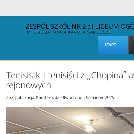
ZESPÓŁ SZKÓŁ NR 2 :: I LICEUM 
IM. KSIĘCIA PAWŁA KAROLA SANGUSZKI
START
Tenisistki i tenisiści z ,,Chopin
rejonowych
ZS2; publikacja: Kamil Góźdź
Utworzono: 05 marzec 2025