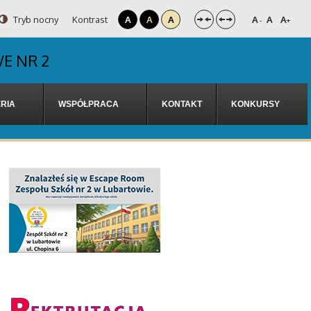
Tryb nocny
Kontrast
A
A
A
A
A
A
-
+
E NR 2
RIA
WSPÓŁPRACA
KONTAKT
KONKURSY