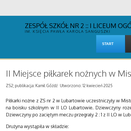
ZESPÓŁ SZKÓŁ NR 2 :: I LICEUM 
IM. KSIĘCIA PAWŁA KAROLA SANGUSZKI
START
II Miejsce piłkarek nożnych w M
ZS2; publikacja: Kamil Góźdź
Utworzono: 12 kwiecień 2025
Piłkarki nożne z ZS nr 2 w Lubartowie uczestniczyły w Mis
na boisku szkolnym w II LO Lubartowie. Dziewczyny roze
Dziewczyny po zaciętym meczu przegrały 2 : 1 z II LO w Lub
Drużyna wystąpiła w składzie: