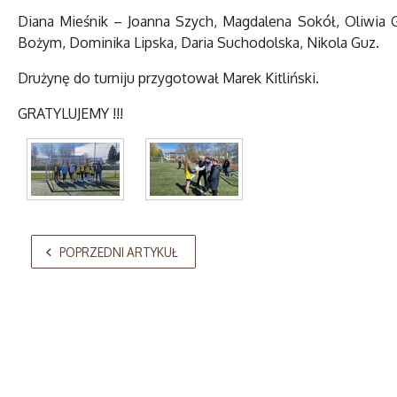
Diana Mieśnik – Joanna Szych, Magdalena Sokół, Oliwia Gol
Bożym, Dominika Lipska, Daria Suchodolska, Nikola Guz.
Drużynę do turniju przygotował Marek Kitliński.
GRATYLUJEMY !!!
AdmirorGallery 5.2.0
, author/s
Vasiljevski
&
Kekeljevic
.
POPRZEDNI ARTYKUŁ