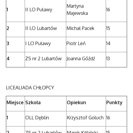
Martyna
1
II LO Puławy
16
Majewska
2
II LO Lubartów
Michał Pacek
15
3
I LO Puławy
Piotr Leń
14
4
ZS nr 2 Lubartów
Joanna Góźdź
13
LICEALIADA CHŁOPCY
Miejsce
Szkoła
Opiekun
Punkty
1
OLL Dęblin
Krzysztof Goluch
16
2
ZS nr 2 Lubartów
Marek Kitliński
15