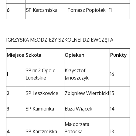
6
SP Karczmiska
Tomasz Popiołek
11
IGRZYSKA MŁODZIEŻY SZKOLNEJ DZIEWCZĘTA
Miejsce
Szkoła
Opiekun
Punkty
SP nr 2 Opole
Krzysztof
1
16
Lubelskie
Janoszczyk
2
SP Leszkowice
Zbigniew Wierzbicki
15
3
SP Kamionka
Eliza Wiącek
14
Małgorzata
4
SP Karczmiska
Potocka-
13