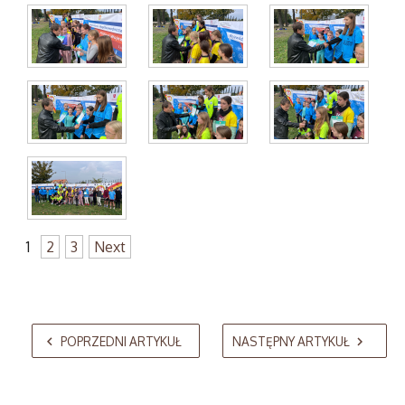
1
2
3
Next
AdmirorGallery 5.2.0
, author/s
Vasiljevski
&
Kekeljevic
.
POPRZEDNI ARTYKUŁ
NASTĘPNY ARTYKUŁ