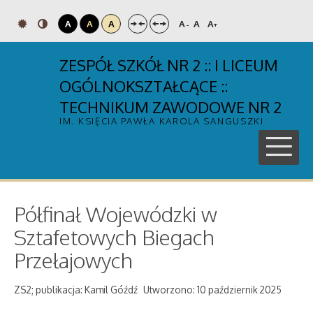
A
A
A
A
A
A
-
+
ZESPÓŁ SZKÓŁ NR 2 :: I LICEUM
OGÓLNOKSZTAŁCĄCE ::
TECHNIKUM ZAWODOWE NR 2
IM. KSIĘCIA PAWŁA KAROLA SANGUSZKI
Półfinał Wojewódzki w
Sztafetowych Biegach
Przełajowych
ZS2; publikacja: Kamil Góźdź
Utworzono: 10 październik 2025