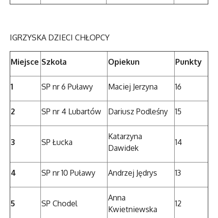
IGRZYSKA DZIECI CHŁOPCY
Miejsce
Szkoła
Opiekun
Punkty
1
SP nr 6 Puławy
Maciej Jerzyna
16
2
SP nr 4 Lubartów
Dariusz Podleśny
15
Katarzyna
3
SP Łucka
14
Dawidek
4
SP nr 10 Puławy
Andrzej Jędrys
13
Anna
5
SP Chodel
12
Kwietniewska