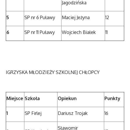
Jagodzińska
5
SP nr 6 Puławy
Maciej Jeżyna
12
6
SP nr 11 Puławy
Wojciech Białek
11
IGRZYSKA MŁODZIEŻY SZKOLNEJ CHŁOPCY
Miejsce
Szkoła
Opiekun
Punkty
1
SP Firlej
Dariusz Trojak
16
Sławomir