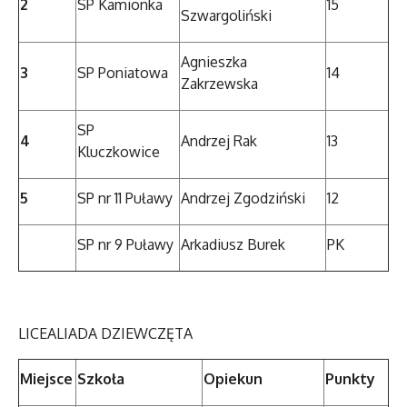
2
SP Kamionka
15
Szwargoliński
Agnieszka
3
SP Poniatowa
14
Zakrzewska
SP
4
Andrzej Rak
13
Kluczkowice
5
SP nr 11 Puławy
Andrzej Zgodziński
12
SP nr 9 Puławy
Arkadiusz Burek
PK
LICEALIADA DZIEWCZĘTA
Miejsce
Szkoła
Opiekun
Punkty