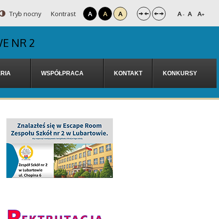
Tryb nocny
Kontrast
A
A
A
A
A
A
-
+
E NR 2
RIA
WSPÓŁPRACA
KONTAKT
KONKURSY