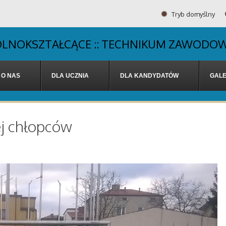
Tryb domyślny
OGÓLNOKSZTAŁCĄCE :: TECHNIKUM ZAWODOW
O NAS
DLA UCZNIA
DLA KANDYDATÓW
GALE
ej chłopców