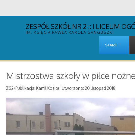
ZESPÓŁ SZKÓŁ NR 2 :: I LICEUM 
IM. KSIĘCIA PAWŁA KAROLA SANGUSZKI
START
Mistrzostwa szkoły w piłce nożn
ZS2/Publikacja: Kamil Kozioł
Utworzono: 20 listopad 2018