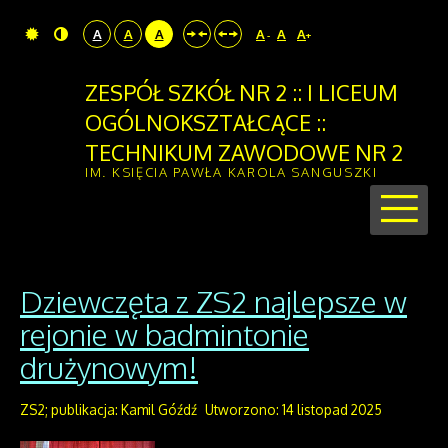
A
A
A
A
A
A
-
+
ZESPÓŁ SZKÓŁ NR 2 :: I LICEUM
OGÓLNOKSZTAŁCĄCE ::
TECHNIKUM ZAWODOWE NR 2
IM. KSIĘCIA PAWŁA KAROLA SANGUSZKI
Dziewczęta z ZS2 najlepsze w
rejonie w badmintonie
drużynowym!
ZS2; publikacja: Kamil Góźdź
Utworzono: 14 listopad 2025