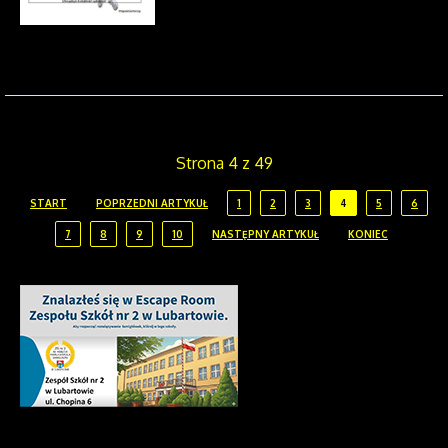
Strona 4 z 49
START
POPRZEDNI ARTYKUŁ
1
2
3
4
5
6
7
8
9
10
NASTĘPNY ARTYKUŁ
KONIEC