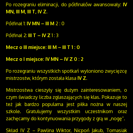
Po rozegraniu eliminacji, do półfinałów awansowały:
IV
MN, III M, III T, IV Z
.
Półfinał 1:
IV MN – III M
2 : 0
Półfinał 2:
III T – IV Z
1 : 3
Mecz o III miejsce: III M – III T 1 : 0
Mecz o I miejsce: IV MN – IV Z 0 : 2
Po rozegraniu wszystkich spotkań wyłoniono zwycięzcę
mistrzostw, którym została klasa
IV Z
.
Mistrzostwa cieszyły się dużym zainteresowaniem, o
czym świadczy liczba zgłaszających się klas. Pokazuje to
też jak bardzo popularna jest piłka nożna w naszej
szkole. Gratulujemy wszystkim uczestnikom oraz
zachęcamy do kontynuowania przygody z grą w „nogę”.
Skład IV Z – Pawlina Wiktor, Nicpoń Jakub, Tomasiak