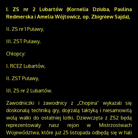
I. ZS nr 2 Lubartów (Kornelia Dziuba, Paulina
Redmerska i Amelia Wójtowicz, op.
Zbigniew Sajda),
II. ZS nr 1 Puławy,
III. ZST Puławy.
Chłopcy:
I. RCEZ Lubartów,
II. ZST Puławy,
III. ZS nr 2 Lubartów.
Zawodniczki i zawodnicy z „Chopina” wykazali się
doskonałą techniką gry, dojrzałą taktyką i niesamowitą
wolą walki do ostatniej lotki. Dziewczęta z ZS2 będą
reprezentowały nasz rejon w Mistrzostwach
Województwa, które już 25 listopada odbędą się w hali