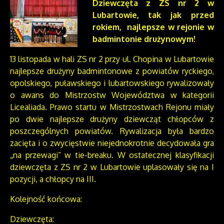
Dziewczęta z ZS nr 2 w
Lubartowie, tak jak przed
rokiem,
najlepsze w rejonie w
badmintonie drużynowym!
13 listopada w hali ZS nr 2 przy ul. Chopina w Lubartowie
najlepsze drużyny badmintonowe z powiatów ryckiego,
opolskiego, puławskiego i lubartowskiego rywalizowały
o awans do Mistrzostw Województwa w kategorii
Licealiada. Prawo startu w Mistrzostwach Rejonu miały
po dwie najlepsze drużyny dziewcząt chłopców z
poszczególnych powiatów. Rywalizacja była bardzo
zacięta i o zwycięstwie niejednokrotnie decydowała gra
„na przewagi” w tie-breaku. W ostatecznej klasyfikacji
dziewczęta z ZS nr 2 w Lubartowie uplasowały się na I
pozycji, a chłopcy na III.
Kolejność końcowa:
Dziewczęta: