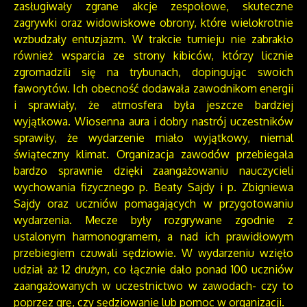
zasługiwały zgrane akcje zespołowe, skuteczne
zagrywki oraz widowiskowe obrony, które wielokrotnie
wzbudzały entuzjazm. W trakcie turnieju nie zabrakło
również wsparcia ze strony kibiców, którzy licznie
zgromadzili się na trybunach, dopingując swoich
faworytów. Ich obecność dodawała zawodnikom energii
i sprawiały, że atmosfera była jeszcze bardziej
wyjątkowa. Wiosenna aura i dobry nastrój uczestników
sprawiły, że wydarzenie miało wyjątkowy, niemal
świąteczny klimat. Organizacja zawodów przebiegała
bardzo sprawnie dzięki zaangażowaniu nauczycieli
wychowania fizycznego p. Beaty Sajdy i p. Zbigniewa
Sajdy oraz uczniów pomagających w przygotowaniu
wydarzenia. Mecze były rozgrywane zgodnie z
ustalonym harmonogramem, a nad ich prawidłowym
przebiegiem czuwali sędziowie. W wydarzeniu wzięło
udział aż 12 drużyn, co łącznie dało ponad 100 uczniów
zaangażowanych w uczestnictwo w zawodach- czy to
poprzez grę, czy sędziowanie lub pomoc w organizacji.