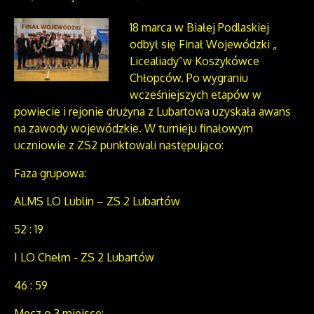
18 marca w Białej Podlaskiej
odbył się Finał Wojewódzki „
Licealiady”w Koszykówce
Chłopców. Po wygraniu
wcześniejszych etapów w
powiecie i rejonie drużyna z Lubartowa uzyskała awans
na zawody wojewódzkie. W turnieju finałowym
uczniowie z ZS2 punktowali następująco:
Faza grupowa:
ALMS LO Lublin – ZS 2 Lubartów
52 : 19
I LO Chełm - ZS 2 Lubartów
46 : 59
Mecz o 3 miejsce: