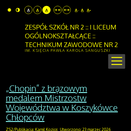
A
A
A
A
A
A
-
+
ZESPÓŁ SZKÓŁ NR 2 :: I LICEUM
OGÓLNOKSZTAŁCĄCE ::
TECHNIKUM ZAWODOWE NR 2
IM. KSIĘCIA PAWŁA KAROLA SANGUSZKI
„Chopin” z brązowym
medalem Mistrzostw
Województwa w Koszykówce
Chłopców
ZS2/Publikacja: Kamil Kozioł
Utworzono: 23 marzec 2026