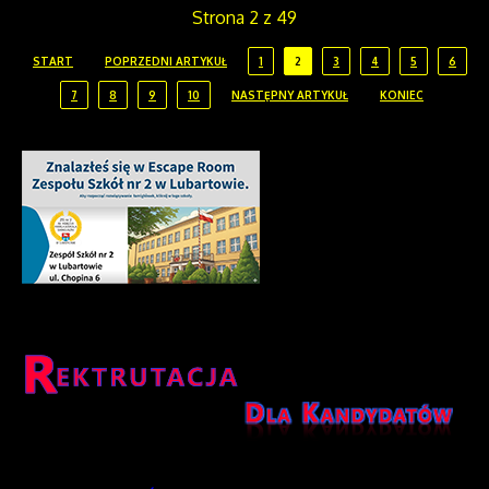
Strona 2 z 49
START
POPRZEDNI ARTYKUŁ
1
2
3
4
5
6
7
8
9
10
NASTĘPNY ARTYKUŁ
KONIEC