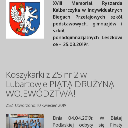
XVIII Memoriał Ryszarda
Kalbarczyka
w Indywidualnych
Biegach Przełajowych
szkół
podstawowych, gimnazjów i
szkół
ponadgimnazjalnych
Leszkowi
ce - 25.03.2019r.
Koszykarki z ZS nr 2 w
Lubartowie PIĄTĄ DRUŻYNĄ
WOJEWÓDZTWA!
ZS2
Utworzono: 10 kwiecień 2019
Dnia 04.04.2019r. W Białej
Podlaskiej odbyły się Finały