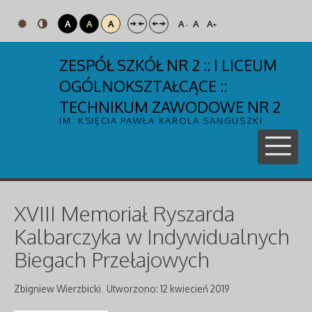
A
A
A
A
A
A
-
+
ZESPÓŁ SZKÓŁ NR 2 :: I LICEUM
OGÓLNOKSZTAŁCĄCE ::
TECHNIKUM ZAWODOWE NR 2
IM. KSIĘCIA PAWŁA KAROLA SANGUSZKI
XVIII Memoriał Ryszarda
Kalbarczyka w Indywidualnych
Biegach Przełajowych
Zbigniew Wierzbicki
Utworzono: 12 kwiecień 2019