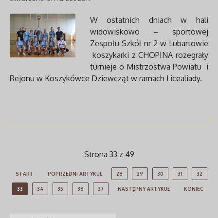
W ostatnich dniach w hali
widowiskowo – sportowej
Zespołu Szkół nr 2 w Lubartowie
koszykarki z CHOPINA rozegrały
turnieje o Mistrzostwa Powiatu i
Rejonu w Koszykówce Dziewcząt w ramach Licealiady.
Strona 33 z 49
START
POPRZEDNI ARTYKUŁ
28
29
30
31
32
33
34
35
36
37
NASTĘPNY ARTYKUŁ
KONIEC