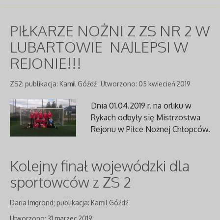
PIŁKARZE NOŻNI Z ZS NR 2 W
LUBARTOWIE NAJLEPSI W
REJONIE!!!
ZS2: publikacja: Kamil Góźdź
Utworzono: 05 kwiecień 2019
Dnia 01.04.2019 r. na orliku w
Rykach odbyły się Mistrzostwa
Rejonu w Piłce Nożnej Chłopców.
Kolejny finał wojewódzki dla
sportowców z ZS 2
Daria Imgrond; publikacja: Kamil Góźdź
Utworzono: 31 marzec 2019