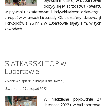
pływalni miejskiej
w Lubartowie
odbyły się
Mistrzostwa Powiatu
w pływaniu sztafetowym i indywidualnym dziewcząt i
chłopców w ramach Licealiady. Obie sztafety- dziewcząt
i chłopców z ZS nr 2 w Lubartowie zajęły I m. w tych
zawodach.
SIATKARSKI TOP w
Lubartowie
Zbigniew Sajda/Publikacja: Kamil Kozioł
Utworzono: 29 listopad 2022
W niedzielne popołudnie 27
listopada 2022 r. w hali sportowej