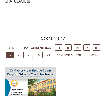
GRATULACJE !!!
Strona 19 z 49
START
POPRZEDNI ARTYKUŁ
14
15
16
17
18
19
20
21
22
23
NASTĘPNY ARTYKUŁ
KONIEC