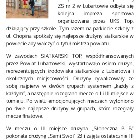
ZS nr 2 w Lubartowie odbyła się
kolejna impreza sportowa
organizowana przez UKS Top,
działający przy szkole. Tym razem na parkiecie szkoły z
ul. Chopina spotkały się najlepsze drużyny siatkarskie w
powiecie aby walczyć o tytuł mistrza powiatu.
W zawodach SIATKARSKI TOP, współfinansowanych
przez Powiat Lubartowski, wystartowało osiem drużyn,
reprezentujących środowiska siatkarskie z Lubartowa i
okolicznych miejscowości. Drużyny rywalizowały ze
sobą najpierw w dwóch grupach systemem „każdy z
każdym”, a następnie rozegrano mecze o I i III miejsce w
turnieju. Po wielu emocjonujących meczach wyłoniono
po dwie najlepsze drużyny w grupach, które rozegrały
mecze finałowe.
W meczu o III miejsce drużyna „Słoneczna B B”
pokonała drużynę „Sami Swoi” 2:1 i zajęła ostatecznie III