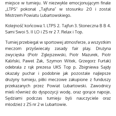
miejsce w turnieju. W niezwykle emocjonującym finale
„LTPS” pokonał „Tajfuna” w stosunku 2:0 i został
Mistrzem Powiatu Lubartowskiego.
Kolejność końcowa: 1. LTPS 2. Tajfun 3. Słoneczna B B 4.
Sami Swoi 5. II LO i ZS nr 2 7. Relax i Top.
Turniej przebiegał w sportowej atmosferze, a wszystkim
meczom przyświecały zasady fair play. Drużyna
zwycięska (Piotr Zglejszewski, Piotr Mazurek, Piotr
Kaliński, Paweł Żak, Szymon Witek, Grzegorz Furtak)
odebrała z rąk prezesa UKS Top p. Zbigniewa Sajdy
okazały puchar i podobnie jak pozostałe najlepsze
drużyny turnieju, piłki meczowe zakupione z funduszy
przekazanych przez Powiat Lubartowski. Zawodnicy
mieli również do dyspozycji wodę, oraz gorące napoje.
Sędziami podczas turnieju byli nauczyciele oraz
młodzież z ZS nr 2 w Lubartowie.