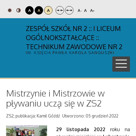
A
A
A
A
A
A
-
+
ZESPÓŁ SZKÓŁ NR 2 :: I LICEUM
OGÓLNOKSZTAŁCĄCE ::
TECHNIKUM ZAWODOWE NR 2
IM. KSIĘCIA PAWŁA KAROLA SANGUSZKI
Mistrzynie i Mistrzowie w
pływaniu uczą się w ZS2
ZS2; publikacja: Kamil Góźdź
Utworzono: 05 grudzień 2022
29 listopada 2022
roku na