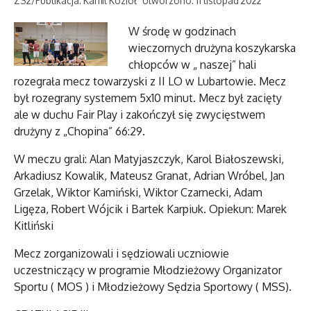
ZS2/Publikacja: Kamil Kozioł
Utworzono: 11 listopad 2022
W środę w godzinach
wieczornych drużyna koszykarska
chłopców w „ naszej” hali
rozegrała mecz towarzyski z II LO w Lubartowie. Mecz
był rozegrany systemem 5x10 minut. Mecz był zacięty
ale w duchu Fair Play i zakończył się zwycięstwem
drużyny z „Chopina” 66:29.
W meczu grali: Alan Matyjaszczyk, Karol Białoszewski,
Arkadiusz Kowalik, Mateusz Granat, Adrian Wróbel, Jan
Grzelak, Wiktor Kamiński, Wiktor Czarnecki, Adam
Ligęza, Robert Wójcik i Bartek Karpiuk. Opiekun: Marek
Kitliński
Mecz zorganizowali i sędziowali uczniowie
uczestniczący w programie Młodzieżowy Organizator
Sportu ( MOS ) i Młodzieżowy Sędzia Sportowy ( MSS).