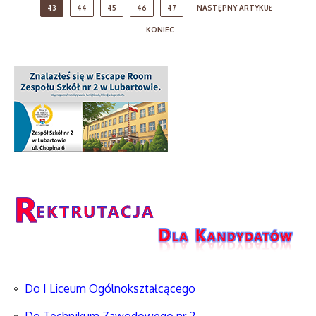
43
44
45
46
47
NASTĘPNY ARTYKUŁ
KONIEC
Do I Liceum Ogólnokształcącego
Do Technikum Zawodowego nr 2