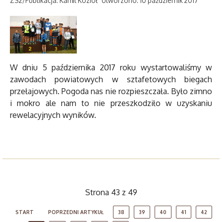
ZS2/Publikacja: Kamil Kozioł
Utworzono: 10 październik 2017
W dniu 5 października 2017 roku wystartowaliśmy w
zawodach powiatowych w sztafetowych biegach
przełajowych. Pogoda nas nie rozpieszczała. Było zimno
i mokro ale nam to nie przeszkodziło w uzyskaniu
rewelacyjnych wyników.
Strona 43 z 49
START
POPRZEDNI ARTYKUŁ
38
39
40
41
42