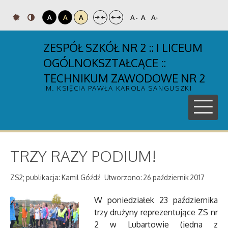
A
A
A
A
A
A
-
+
ZESPÓŁ SZKÓŁ NR 2 :: I LICEUM
OGÓLNOKSZTAŁCĄCE ::
TECHNIKUM ZAWODOWE NR 2
IM. KSIĘCIA PAWŁA KAROLA SANGUSZKI
TRZY RAZY PODIUM!
ZS2; publikacja: Kamil Góźdź
Utworzono: 26 październik 2017
W poniedziałek 23 października
trzy drużyny reprezentujące ZS nr
2 w Lubartowie (jedna z