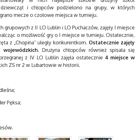
tartowały w nich najlepsze szkolne drużyny szkół
ziewcząt i chłopców podzielono na grupy, w których
grano mecze o czołowe miejsca w turnieju.
 grupowych z II LO Lublin i LO Puchaczów, zajęły I miejsce
alcząc o możliwość gry o I miejsce w turnieju. Ostatecznie,
ęta z „Chopina” uległy konkurentkom.
Ostatecznie zajęły
ch wojewódzkich.
Drużyna chłopców również spisała się
rzegranej z IV LO Lublin zajęła ostatecznie
4 miejsce w
ch ZS nr 2 w Lubartowie w historii.
dleśna;
er Pęksa;
cesów.