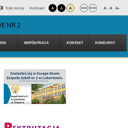
Tryb nocny
Kontrast
A
A
A
A
A
A
-
+
E NR 2
RIA
WSPÓŁPRACA
KONTAKT
KONKURSY