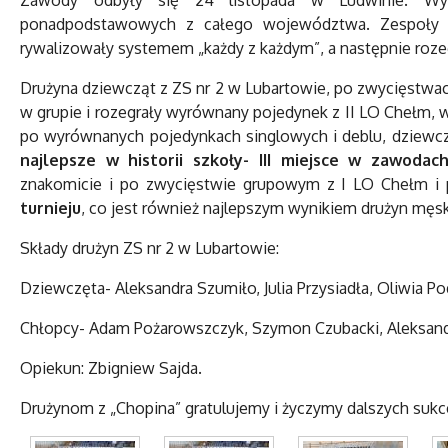
Zawody odbyły się 24 listopada w Ludwinie. Wys
ponadpodstawowych z całego województwa. Zespoły d
rywalizowały systemem „każdy z każdym”, a następnie roze
Drużyna dziewcząt z ZS nr 2 w Lubartowie, po zwycięstwach
w grupie i rozegrały wyrównany pojedynek z II LO Chełm, w
po wyrównanych pojedynkach singlowych i deblu, dziewcz
najlepsze w historii szkoły- III miejsce w zawoda
znakomicie i po zwycięstwie grupowym z I LO Chełm i p
turnieju
, co jest również najlepszym wynikiem drużyn męski
Składy drużyn ZS nr 2 w Lubartowie:
Dziewczęta- Aleksandra Szumiło, Julia Przysiadła, Oliwia Po
Chłopcy- Adam Pożarowszczyk, Szymon Czubacki, Aleksand
Opiekun: Zbigniew Sajda.
Drużynom z „Chopina” gratulujemy i życzymy dalszych suk