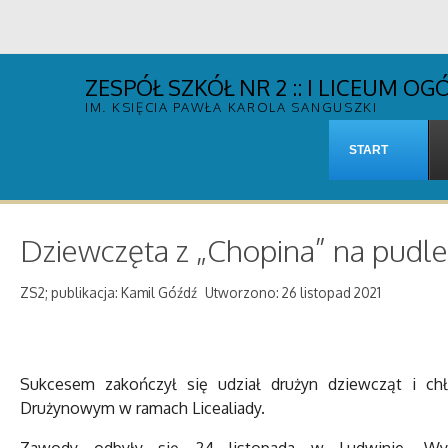
ZESPÓŁ SZKÓŁ NR 2 :: I LICEUM 
IM. KSIĘCIA PAWŁA KAROLA SANGUSZKI
START
Dziewczęta z „Chopina” na pudl
ZS2; publikacja: Kamil Góźdź
Utworzono: 26 listopad 2021
Sukcesem zakończył się udział drużyn dziewcząt i 
Drużynowym w ramach Licealiady.