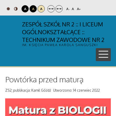
A
A
A
A
A
A
-
+
ZESPÓŁ SZKÓŁ NR 2 :: I LICEUM
OGÓLNOKSZTAŁCĄCE ::
TECHNIKUM ZAWODOWE NR 2
IM. KSIĘCIA PAWŁA KAROLA SANGUSZKI
Powtórka przed maturą
ZS2; publikacja: Kamil Góźdź
Utworzono: 14 czerwiec 2022