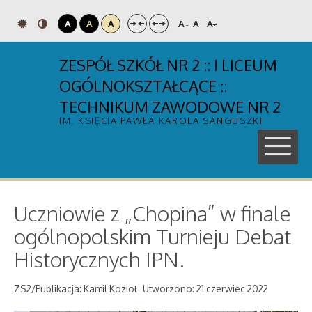
A
A
A
A
A
A
-
+
ZESPÓŁ SZKÓŁ NR 2 :: I LICEUM
OGÓLNOKSZTAŁCĄCE ::
TECHNIKUM ZAWODOWE NR 2
IM. KSIĘCIA PAWŁA KAROLA SANGUSZKI
Uczniowie z „Chopina” w finale
ogólnopolskim Turnieju Debat
Historycznych IPN.
ZS2/Publikacja: Kamil Kozioł
Utworzono: 21 czerwiec 2022