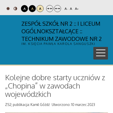
A
A
A
A
A
A
-
+
ZESPÓŁ SZKÓŁ NR 2 :: I LICEUM
OGÓLNOKSZTAŁCĄCE ::
TECHNIKUM ZAWODOWE NR 2
IM. KSIĘCIA PAWŁA KAROLA SANGUSZKI
Kolejne dobre starty uczniów z
„Chopina” w zawodach
wojewódzkich
ZS2; publikacja: Kamil Góźdź
Utworzono: 10 marzec 2023