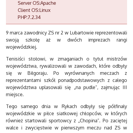
Server OS:Apache
Client OS:Linux
PHP:7.2.34
9 marca zawodnicy ZS nr 2 w Lubartowie reprezentowali
swoją szkołę aż w dwóch imprezach rangi
wojewódzkiej.
Tenisiści stołowi, w zmaganiach o tytuł mistrzów
województwa, rywalizowali w zawodach, które odbyły
się w Biłgoraju. Po wyrównanych meczach z
reprezentantami szkół ponadpodstawowych z całego
województwa uplasowali się „na pudle”, zajmując III
miejsce.
Tego samego dnia w Rykach odbyły się półfinały
wojewódzkie w piłce siatkowej chłopców, w których
również startowali sportowcy z „Chopina”. Po zaciętej
walce i zwycięstwie w pierwszym meczu nad ZS w