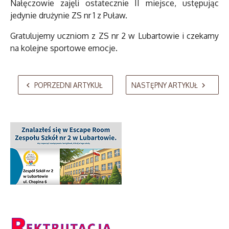
Nałęczowie zajęli ostatecznie II miejsce, ustępując
jedynie drużynie ZS nr 1 z Puław.
Gratulujemy uczniom z ZS nr 2 w Lubartowie i czekamy
na kolejne sportowe emocje.
AdmirorGallery 5.2.0
, author/s
Vasiljevski
&
Kekeljevic
.
POPRZEDNI ARTYKUŁ
NASTĘPNY ARTYKUŁ