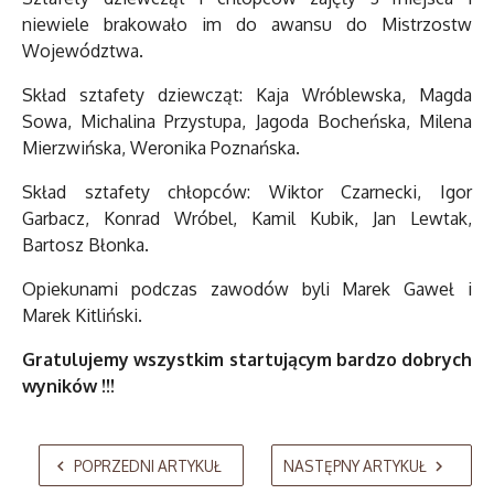
niewiele brakowało im do awansu do Mistrzostw
Województwa.
Skład sztafety dziewcząt: Kaja Wróblewska, Magda
Sowa, Michalina Przystupa, Jagoda Bocheńska, Milena
Mierzwińska, Weronika Poznańska.
Skład sztafety chłopców: Wiktor Czarnecki, Igor
Garbacz, Konrad Wróbel, Kamil Kubik, Jan Lewtak,
Bartosz Błonka.
Opiekunami podczas zawodów byli Marek Gaweł i
Marek Kitliński.
Gratulujemy wszystkim startującym bardzo dobrych
wyników !!!
AdmirorGallery 5.2.0
, author/s
Vasiljevski
&
Kekeljevic
.
POPRZEDNI ARTYKUŁ
NASTĘPNY ARTYKUŁ