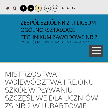
A
A
A
A
A
A
-
+
ZESPÓŁ SZKÓŁ NR 2 :: I LICEUM
OGÓLNOKSZTAŁCĄCE ::
TECHNIKUM ZAWODOWE NR 2
IM. KSIĘCIA PAWŁA KAROLA SANGUSZKI
MISTRZOSTWA
WOJEWÓDZTWA I REJONU
SZKÓŁ W PŁYWANIU
SZCZĘŚLIWE DLA UCZNIÓW
ZS NR 2 W LUBARTOWIE