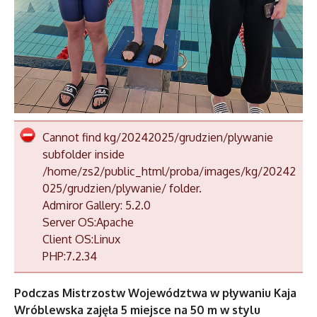
Cannot find kg/20242025/grudzien/plywanie
subfolder inside
/home/zs2/public_html/proba/images/kg/20242
025/grudzien/plywanie/ folder.
Admiror Gallery: 5.2.0
Server OS:Apache
Client OS:Linux
PHP:7.2.34
Podczas Mistrzostw Województwa
w
pływaniu Kaja
Wróblewska zajęła 5 miejsce na 50 m w stylu