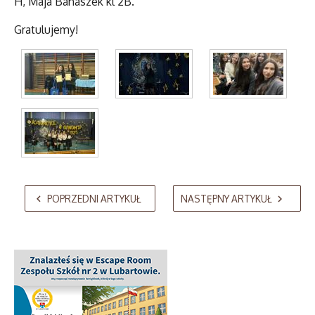
H, Maja Banaszek kl 2B.
Gratulujemy!
AdmirorGallery 5.2.0
, author/s
Vasiljevski
&
Kekeljevic
.
POPRZEDNI ARTYKUŁ
NASTĘPNY ARTYKUŁ