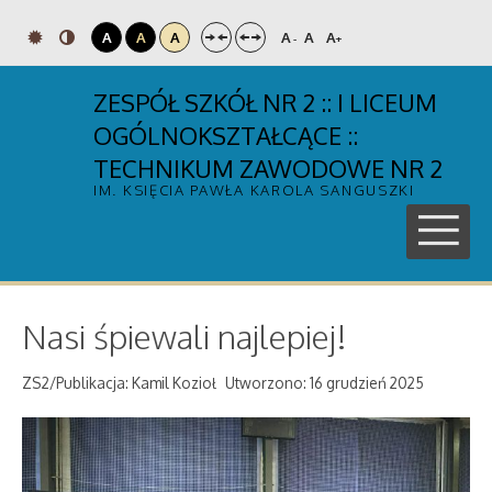
A
A
A
A
A
A
-
+
ZESPÓŁ SZKÓŁ NR 2 :: I LICEUM
OGÓLNOKSZTAŁCĄCE ::
TECHNIKUM ZAWODOWE NR 2
IM. KSIĘCIA PAWŁA KAROLA SANGUSZKI
Nasi śpiewali najlepiej!
ZS2/Publikacja: Kamil Kozioł
Utworzono: 16 grudzień 2025