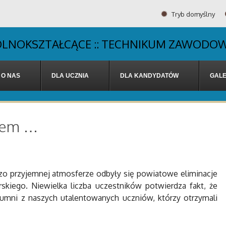
Tryb domyślny
OGÓLNOKSZTAŁCĄCE :: TECHNIKUM ZAWODOW
O NAS
DLA UCZNIA
DLA KANDYDATÓW
GALE
niem …
zo przyjemnej atmosferze odbyły się powiatowe eliminacje
kiego. Niewielka liczba uczestników potwierdza fakt, że
umni z naszych utalentowanych uczniów, którzy otrzymali