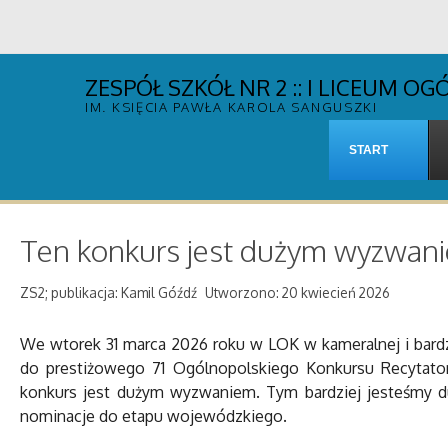
ZESPÓŁ SZKÓŁ NR 2 :: I LICEUM 
IM. KSIĘCIA PAWŁA KAROLA SANGUSZKI
START
Ten konkurs jest dużym wyzwa
ZS2; publikacja: Kamil Góźdź
Utworzono: 20 kwiecień 2026
We wtorek 31 marca 2026 roku w LOK w kameralnej i bard
do prestiżowego 71 Ogólnopolskiego Konkursu Recytators
konkurs jest dużym wyzwaniem. Tym bardziej jesteśmy d
nominacje do etapu wojewódzkiego.