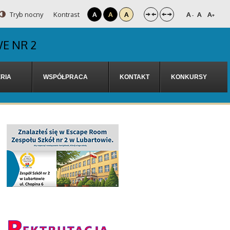
Tryb nocny
Kontrast
A
A
A
A
A
A
-
+
E NR 2
RIA
WSPÓŁPRACA
KONTAKT
KONKURSY