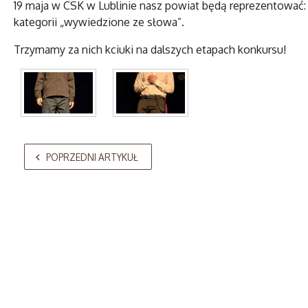
19 maja w CSK w Lublinie nasz powiat będą reprezentować: 
kategorii „wywiedzione ze słowa”.
Trzymamy za nich kciuki na dalszych etapach konkursu!
AdmirorGallery 5.2.0
, author/s
Vasiljevski
&
Kekeljevic
.
POPRZEDNI ARTYKUŁ