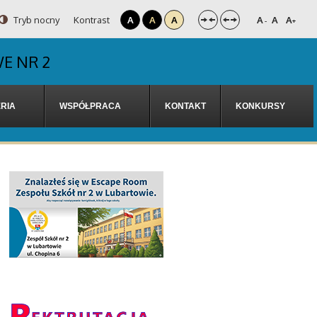
Tryb nocny
Kontrast
A
A
A
A
A
A
-
+
E NR 2
RIA
WSPÓŁPRACA
KONTAKT
KONKURSY