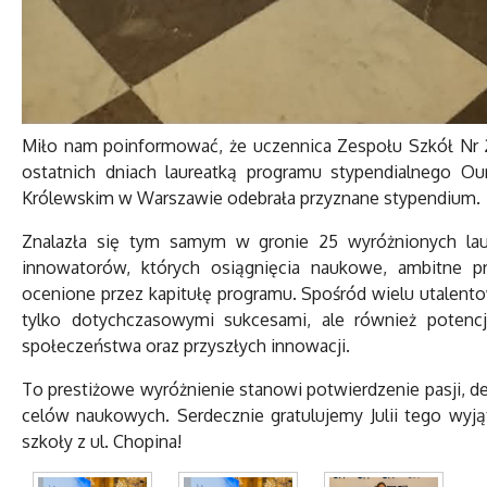
Miło nam poinformować, że uczennica Zespołu Szkół Nr 2 w
ostatnich dniach laureatką programu stypendialnego Ou
Królewskim w Warszawie odebrała przyznane stypendium.
Znalazła się tym samym w gronie 25 wyróżnionych lau
innowatorów, których osiągnięcia naukowe, ambitne p
ocenione przez kapitułę programu. Spośród wielu utalen
tylko dotychczasowymi sukcesami, ale również potenc
społeczeństwa oraz przyszłych innowacji.
To prestiżowe wyróżnienie stanowi potwierdzenie pasji, de
celów naukowych. Serdecznie gratulujemy Julii tego wy
szkoły z ul. Chopina!