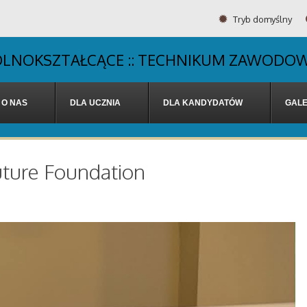
Tryb domyślny
OGÓLNOKSZTAŁCĄCE :: TECHNIKUM ZAWODOW
O NAS
DLA UCZNIA
DLA KANDYDATÓW
GALE
uture Foundation