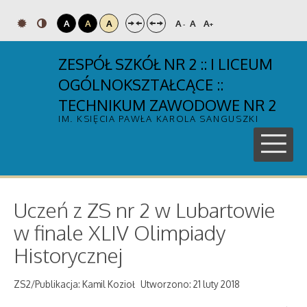
A
A
A
A
A
A
-
+
ZESPÓŁ SZKÓŁ NR 2 :: I LICEUM
OGÓLNOKSZTAŁCĄCE ::
TECHNIKUM ZAWODOWE NR 2
IM. KSIĘCIA PAWŁA KAROLA SANGUSZKI
Uczeń z ZS nr 2 w Lubartowie
w finale XLIV Olimpiady
Historycznej
ZS2/Publikacja: Kamil Kozioł
Utworzono: 21 luty 2018