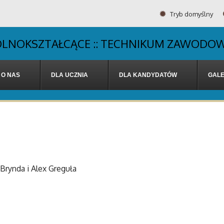
Tryb domyślny
OGÓLNOKSZTAŁCĄCE :: TECHNIKUM ZAWODOW
O NAS
DLA UCZNIA
DLA KANDYDATÓW
GALE
 Brynda i Alex Greguła