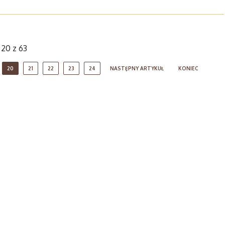
 20 z 63
20
21
22
23
24
NASTĘPNY ARTYKUŁ
KONIEC