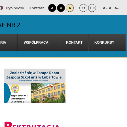
Tryb nocny
Kontrast
A
A
A
A
A
A
-
+
E NR 2
RIA
WSPÓŁPRACA
KONTAKT
KONKURSY