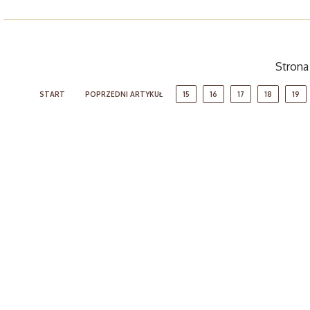
Strona
START
POPRZEDNI ARTYKUŁ
15
16
17
18
19