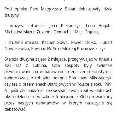
Pod opieką Pani Małgorzaty Sabat debatowały dwie
drużyny:
- drużyna młodsza: Julia Piekarczyk, Lena Rugała,
Michalina Mazur, Zuzanna Demucha i Maja Grądek,
- drużyna starsza: Kacper Sowa, Paweł Dejko, Hubert
Nowakowski, Krystian Rożko i Mikołaj Pożarowszczyk.
Starsza drużyna zajęła 2 miejsce, przegrywając w finale z
XXI LO z Lublina. Oba zespoły były świetnie
przygotowane na debatowanie o znaczeniu konstytucji
kwietniowej, o roli jaką odegrał Stanisław Mikołajczyk,
czy też o przemianach ustrojowych w Polsce z roku 1989.
A jeśli chcielibyście spróbować swoich sił w debatach
oksfordzkich, to w szkole funkcjonuje Klub prowadzony
przez naszych debatantów, w którym nauczycie się
debatować.