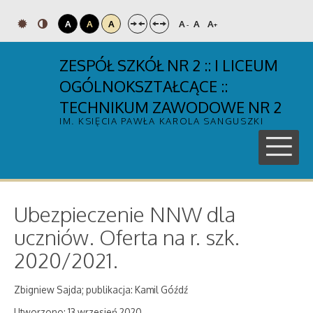
A
A
A
A
A
A
-
+
ZESPÓŁ SZKÓŁ NR 2 :: I LICEUM
OGÓLNOKSZTAŁCĄCE ::
TECHNIKUM ZAWODOWE NR 2
IM. KSIĘCIA PAWŁA KAROLA SANGUSZKI
Ubezpieczenie NNW dla
uczniów. Oferta na r. szk.
2020/2021.
Zbigniew Sajda; publikacja: Kamil Góźdź
Utworzono: 13 wrzesień 2020