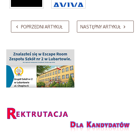
AdmirorGallery 5.2.0
, author/s
Vasiljevski
&
Kekeljevic
.
POPRZEDNI ARTYKUŁ
NASTĘPNY ARTYKUŁ