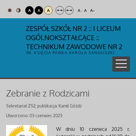
A
A
A
A
A
A
-
+
ZESPÓŁ SZKÓŁ NR 2 :: I LICEUM
OGÓLNOKSZTAŁCĄCE ::
TECHNIKUM ZAWODOWE NR 2
IM. KSIĘCIA PAWŁA KAROLA SANGUSZKI
Zebranie z Rodzicami
Sekretariat ZS2; publikacja: Kamil Góźdź
Utworzono: 03 czerwiec 2025
W dniu 10 czerwca 2025 r.