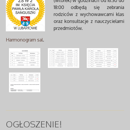
(wtorek) w godzinach od 16:30 do
18:00 odbędą się zebrania
rodziców z wychowawcami klas
oraz konsultacje z nauczycielami
przedmiotów.
Harmonogram sal
.
AdmirorGallery 5.2.0
, author/s
Vasiljevski
&
Kekeljevic
.
OGŁOSZENIE!