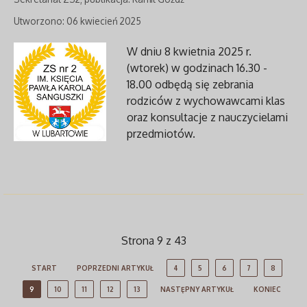
Utworzono: 06 kwiecień 2025
W dniu 8 kwietnia 2025 r.
(wtorek) w godzinach 16.30 -
18.00 odbędą się zebrania
rodziców z wychowawcami klas
oraz konsultacje z nauczycielami
przedmiotów.
Strona 9 z 43
START
POPRZEDNI ARTYKUŁ
4
5
6
7
8
9
10
11
12
13
NASTĘPNY ARTYKUŁ
KONIEC