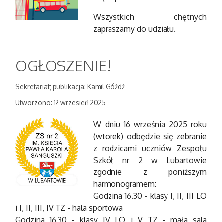
Wszystkich chętnych
zapraszamy do udziału.
OGŁOSZENIE!
Sekretariat; publikacja: Kamil Góźdź
Utworzono: 12 wrzesień 2025
W dniu 16 września 2025 roku
(wtorek) odbędzie się zebranie
z rodzicami uczniów Zespołu
Szkół nr 2 w Lubartowie
zgodnie z poniższym
harmonogramem:
Godzina 16.30 - klasy I, II, III LO
i I, II, III, IV TZ - hala sportowa
Godzina 16.30 - klasy IV LO i V TZ - mała sala