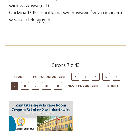
widowiskowa (nr 1)
Godzina 17.15 - spotkania wychowawców z rodzicami
w salach lekcyjnych
Strona 7 z 43
START
POPRZEDNI ARTYKUŁ
2
3
4
5
6
7
8
9
10
11
NASTĘPNY ARTYKUŁ
KONIEC