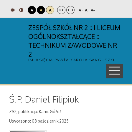
A
A
A
A
A
A
-
+
ZESPÓŁ SZKÓŁ NR 2 :: I LICEUM
OGÓLNOKSZTAŁCĄCE ::
TECHNIKUM ZAWODOWE NR
2
IM. KSIĘCIA PAWŁA KAROLA SANGUSZKI
Ś.P. Daniel Filipiuk
ZS2; publikacja: Kamil Góźdź
Utworzono: 08 październik 2025