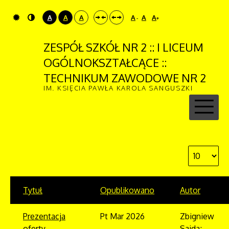
A
A
A
A
A
A
-
+
ZESPÓŁ SZKÓŁ NR 2 :: I LICEUM
OGÓLNOKSZTAŁCĄCE ::
TECHNIKUM ZAWODOWE NR 2
IM. KSIĘCIA PAWŁA KAROLA SANGUSZKI
Tytuł
Opublikowano
Autor
Prezentacja
Pt Mar 2026
Zbigniew
oferty
Sajda;