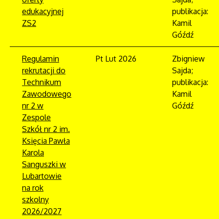
edukacyjnej
publikacja:
ZS2
Kamil
Góźdź
Regulamin
Pt Lut 2026
Zbigniew
rekrutacji do
Sajda;
Technikum
publikacja:
Zawodowego
Kamil
nr 2 w
Góźdź
Zespole
Szkół nr 2 im.
Księcia Pawła
Karola
Sanguszki w
Lubartowie
na rok
szkolny
2026/2027