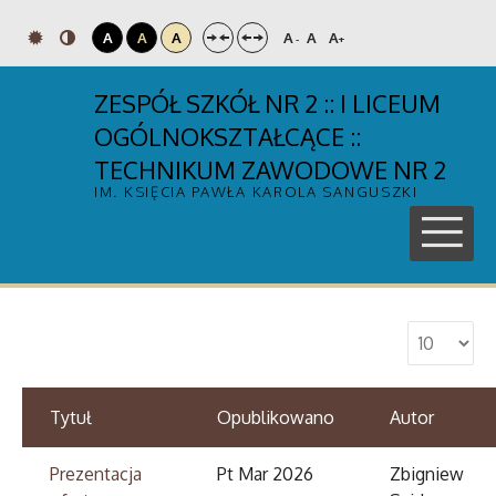
A
A
A
A
A
A
-
+
ZESPÓŁ SZKÓŁ NR 2 :: I LICEUM
OGÓLNOKSZTAŁCĄCE ::
TECHNIKUM ZAWODOWE NR 2
IM. KSIĘCIA PAWŁA KAROLA SANGUSZKI
Tytuł
Opublikowano
Autor
Prezentacja
Pt Mar 2026
Zbigniew