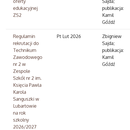
oferty
Sajda;
edukacyjnej
publikacja:
ZS2
Kamil
Góźdź
Regulamin
Pt Lut 2026
Zbigniew
rekrutacji do
Sajda;
Technikum
publikacja:
Zawodowego
Kamil
nr 2 w
Góźdź
Zespole
Szkół nr 2 im.
Księcia Pawła
Karola
Sanguszki w
Lubartowie
na rok
szkolny
2026/2027