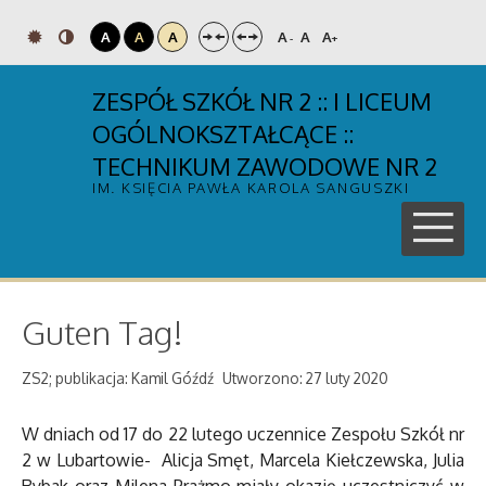
A
A
A
A
A
A
-
+
ZESPÓŁ SZKÓŁ NR 2 :: I LICEUM
OGÓLNOKSZTAŁCĄCE ::
TECHNIKUM ZAWODOWE NR 2
IM. KSIĘCIA PAWŁA KAROLA SANGUSZKI
Guten Tag!
ZS2; publikacja: Kamil Góźdź
Utworzono: 27 luty 2020
W dniach od 17 do 22 lutego uczennice Zespołu Szkół nr
2 w Lubartowie- Alicja Smęt, Marcela Kiełczewska, Julia