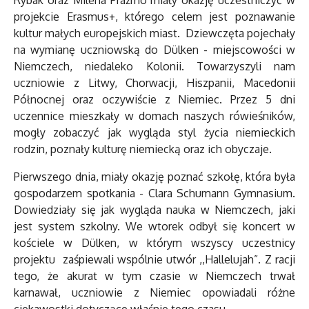
Rybak oraz Milena Prażmo miały okazję uczestniczyć w
projekcie Erasmus+, którego celem jest poznawanie
kultur małych europejskich miast. Dziewczęta pojechały
na wymianę uczniowską do Dülken - miejscowości w
Niemczech, niedaleko Kolonii. Towarzyszyli nam
uczniowie z Litwy, Chorwacji, Hiszpanii, Macedonii
Północnej oraz oczywiście z Niemiec. Przez 5 dni
uczennice mieszkały w domach naszych rówieśników,
mogły zobaczyć jak wygląda styl życia niemieckich
rodzin, poznały kulturę niemiecką oraz ich obyczaje.
Pierwszego dnia, miały okazję poznać szkołę, która była
gospodarzem spotkania - Clara Schumann Gymnasium.
Dowiedziały się jak wygląda nauka w Niemczech, jaki
jest system szkolny. We wtorek odbył się koncert w
kościele w Dülken, w którym wszyscy uczestnicy
projektu zaśpiewali wspólnie utwór ,,Hallelujah”. Z racji
tego, że akurat w tym czasie w Niemczech trwał
karnawał, uczniowie z Niemiec opowiadali różne