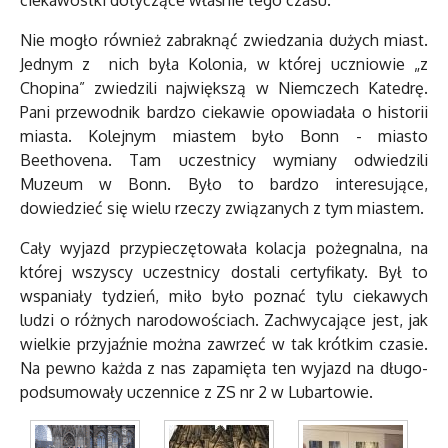
ciekawostki dotyczące właśnie tego czasu.
Nie mogło również zabraknąć zwiedzania dużych miast.
Jednym z nich była Kolonia, w której uczniowie „z
Chopina” zwiedzili największą w Niemczech Katedrę.
Pani przewodnik bardzo ciekawie opowiadała o historii
miasta. Kolejnym miastem było Bonn - miasto
Beethovena. Tam uczestnicy wymiany odwiedzili
Muzeum w Bonn. Było to bardzo interesujące,
dowiedzieć się wielu rzeczy związanych z tym miastem.
Cały wyjazd przypieczętowała kolacja pożegnalna, na
której wszyscy uczestnicy dostali certyfikaty. Był to
wspaniały tydzień, miło było poznać tylu ciekawych
ludzi o różnych narodowościach. Zachwycające jest, jak
wielkie przyjaźnie można zawrzeć w tak krótkim czasie.
Na pewno każda z nas zapamięta ten wyjazd na długo-
podsumowały uczennice z ZS nr 2 w Lubartowie.