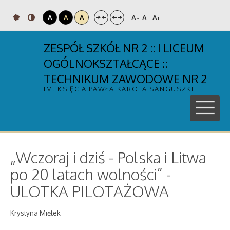
A
A
A
A
A
A
-
+
ZESPÓŁ SZKÓŁ NR 2 :: I LICEUM
OGÓLNOKSZTAŁCĄCE ::
TECHNIKUM ZAWODOWE NR 2
IM. KSIĘCIA PAWŁA KAROLA SANGUSZKI
„Wczoraj i dziś - Polska i Litwa
po 20 latach wolności” -
ULOTKA PILOTAŻOWA
Krystyna Miętek