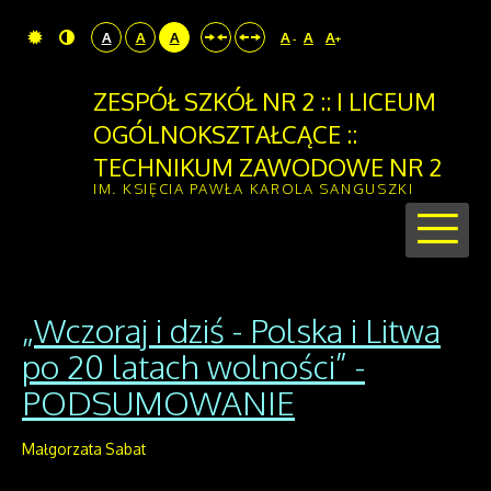
A
A
A
A
A
A
-
+
ZESPÓŁ SZKÓŁ NR 2 :: I LICEUM
OGÓLNOKSZTAŁCĄCE ::
TECHNIKUM ZAWODOWE NR 2
IM. KSIĘCIA PAWŁA KAROLA SANGUSZKI
„Wczoraj i dziś - Polska i Litwa
po 20 latach wolności” -
PODSUMOWANIE
Małgorzata Sabat