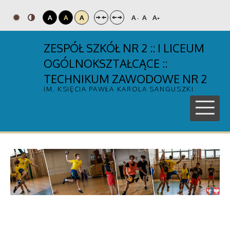
A
A
A
A
A
A
-
+
ZESPÓŁ SZKÓŁ NR 2 :: I LICEUM
OGÓLNOKSZTAŁCĄCE ::
TECHNIKUM ZAWODOWE NR 2
IM. KSIĘCIA PAWŁA KAROLA SANGUSZKI