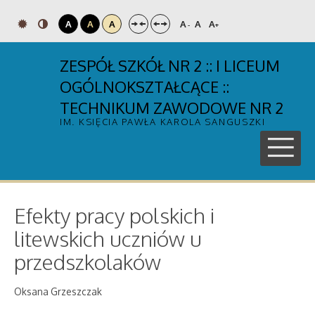
A
A
A
A
A
A
-
+
ZESPÓŁ SZKÓŁ NR 2 :: I LICEUM
OGÓLNOKSZTAŁCĄCE ::
TECHNIKUM ZAWODOWE NR 2
IM. KSIĘCIA PAWŁA KAROLA SANGUSZKI
Efekty pracy polskich i
litewskich uczniów u
przedszkolaków
Oksana Grzeszczak