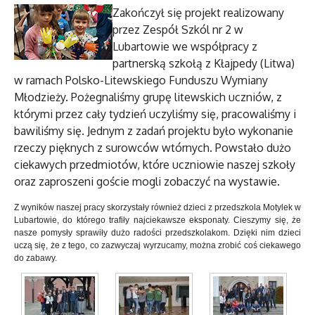
Zakończył się projekt realizowany
przez Zespół Szkól nr 2 w
Lubartowie we współpracy z
partnerską szkołą z Kłajpedy (Litwa)
w ramach Polsko-Litewskiego Funduszu Wymiany
Młodzieży. Pożegnaliśmy grupę litewskich uczniów, z
którymi przez cały tydzień uczyliśmy się, pracowaliśmy i
bawiliśmy się. Jednym z zadań projektu było wykonanie
rzeczy pięknych z surowców wtórnych. Powstało dużo
ciekawych przedmiotów, które uczniowie naszej szkoły
oraz zaproszeni goście mogli zobaczyć na wystawie.
Z wyników naszej pracy skorzystały również dzieci z przedszkola Motylek w
Lubartowie, do którego trafiły najciekawsze eksponaty. Cieszymy się, że
nasze pomysły sprawiły dużo radości przedszkolakom. Dzięki nim dzieci
uczą się, że z tego, co zazwyczaj wyrzucamy, można zrobić coś ciekawego
do zabawy.