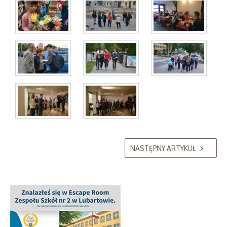
AdmirorGallery 5.2.0
, author/s
Vasiljevski
&
Kekeljevic
.
NASTĘPNY ARTYKUŁ