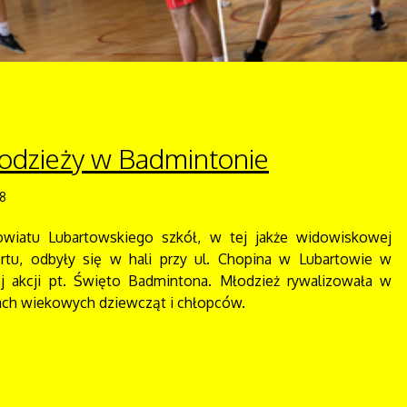
Młodzieży w Badmintonie
18
owiatu Lubartowskiego szkół, w tej jakże widowiskowej
ortu, odbyły się w hali przy ul. Chopina w Lubartowie w
j akcji pt. Święto Badmintona. Młodzież rywalizowała w
iach wiekowych dziewcząt i chłopców.