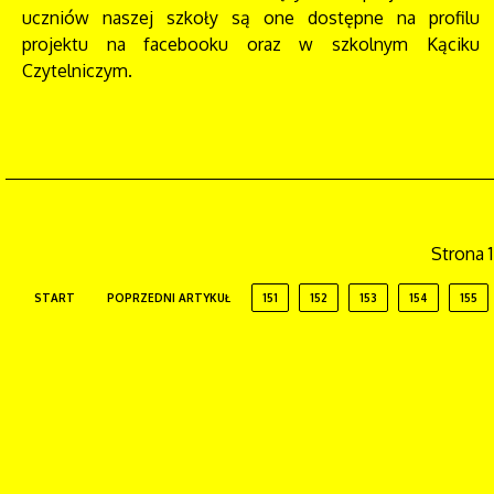
uczniów naszej szkoły są one dostępne na profilu
projektu na facebooku oraz w szkolnym Kąciku
Czytelniczym.
Strona 
START
POPRZEDNI ARTYKUŁ
151
152
153
154
155