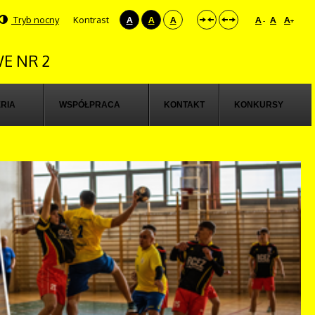
Tryb nocny
Kontrast
A
A
A
A
A
A
-
+
E NR 2
RIA
WSPÓŁPRACA
KONTAKT
KONKURSY