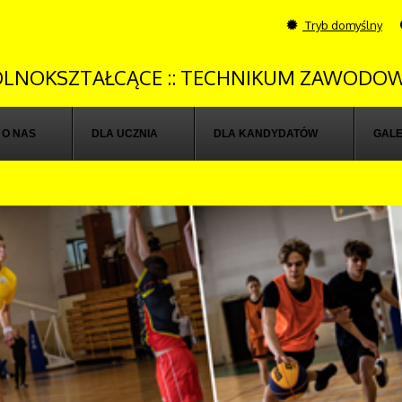
Tryb domyślny
OGÓLNOKSZTAŁCĄCE :: TECHNIKUM ZAWODOW
O NAS
DLA UCZNIA
DLA KANDYDATÓW
GALE