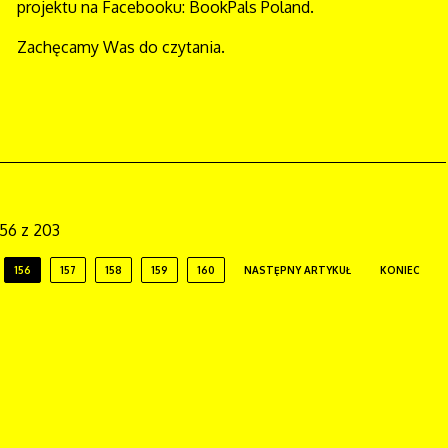
projektu na Facebooku: BookPals Poland.
Zachęcamy Was do czytania.
156 z 203
156
157
158
159
160
NASTĘPNY ARTYKUŁ
KONIEC