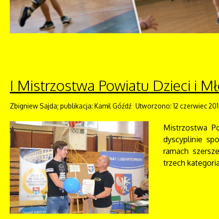
I Mistrzostwa Powiatu Dzieci i 
Zbigniew Sajda; publikacja: Kamil Góźdź
Utworzono: 12 czerwiec 20
Mistrzostwa P
dyscyplinie sp
ramach szersze
trzech kategor