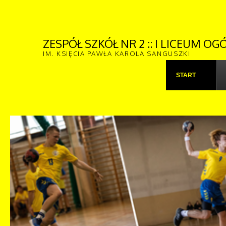
ZESPÓŁ SZKÓŁ NR 2 :: I LICEUM 
IM. KSIĘCIA PAWŁA KAROLA SANGUSZKI
START