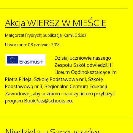
Akcja WIERSZ W MIEŚCIE
Małgorzat Frydrych; publikacja: Kamil Góźdź
Utworzono: 08 czerwiec 2018
Dzisiaj uczniowie naszego
Zespołu Szkół odwiedzili II
Liceum Ogólnokształcące im
Piotra Firleja, Szkołę Podstawową nr 1, Szkołę
Podstawową nr 3, Regionalne Centrum Edukacji
Zawodowej, aby uczniom i nauczycielom przybliżyć
program
BookPals@schools.eu
.
Niedziela u Sanguszków