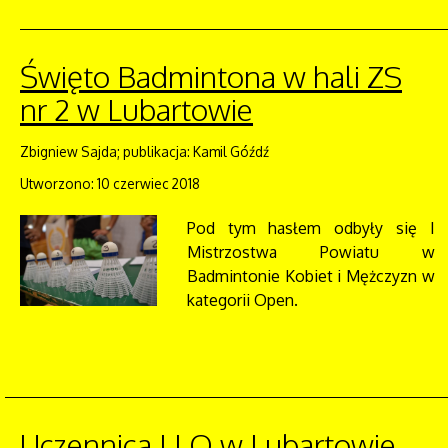
Święto Badmintona w hali ZS
nr 2 w Lubartowie
Zbigniew Sajda; publikacja: Kamil Góźdź
Utworzono: 10 czerwiec 2018
Pod tym hasłem odbyły się I
Mistrzostwa Powiatu w
Badmintonie Kobiet i Mężczyzn w
kategorii Open.
Uczennica I LO w Lubartowie