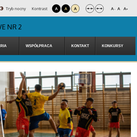
Tryb nocny
Kontrast
A
A
A
A
A
A
-
+
E NR 2
RIA
WSPÓŁPRACA
KONTAKT
KONKURSY