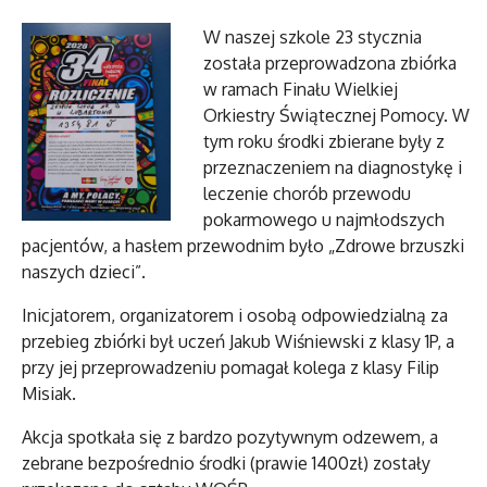
W naszej szkole 23 stycznia
została przeprowadzona zbiórka
w ramach Finału Wielkiej
Orkiestry Świątecznej Pomocy. W
tym roku środki zbierane były z
przeznaczeniem na diagnostykę i
leczenie chorób przewodu
pokarmowego u najmłodszych
pacjentów, a hasłem przewodnim było „Zdrowe brzuszki
naszych dzieci”.
Inicjatorem, organizatorem i osobą odpowiedzialną za
przebieg zbiórki był uczeń Jakub Wiśniewski z klasy 1P, a
przy jej przeprowadzeniu pomagał kolega z klasy Filip
Misiak.
Akcja spotkała się z bardzo pozytywnym odzewem, a
zebrane bezpośrednio środki (prawie 1400zł) zostały