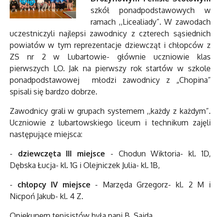
szkół ponadpodstawowych w
ramach ,,Licealiady”. W zawodach
uczestniczyli najlepsi zawodnicy z czterech sąsiednich
powiatów w tym reprezentacje dziewcząt i chłopców z
ZS nr 2 w Lubartowie- głównie uczniowie klas
pierwszych LO. Jak na pierwszy rok startów w szkole
ponadpodstawowej młodzi zawodnicy z „Chopina”
spisali się bardzo dobrze.
Zawodnicy grali w grupach systemem ,,każdy z każdym”.
Uczniowie z lubartowskiego liceum i technikum zajęli
następujące miejsca:
-
dziewczęta III miejsce
- Chodun Wiktoria- kl. 1D,
Dębska Łucja- kl. 1G i Olejniczek Julia- kl. 1B,
-
chłopcy IV miejsce
- Marzęda Grzegorz- kl. 2 M i
Nicpoń Jakub- kl. 4 Z.
Opiekunem tenisistów była pani B. Sajda.