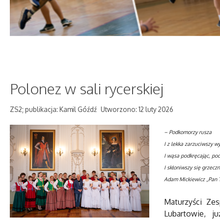
Polonez w sali rycerskiej
ZS2; publikacja: Kamil Góźdź
Utworzono: 12 luty 2026
– Podkomorzy rusza
I z lekka zarzuciwszy w
I wąsa podkręcając, pod
I skłoniwszy się grzecz
Adam Mickiewicz „Pan 
Maturzyści Ze
Lubartowie, 