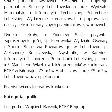
szkół ponadpodstawowych
CHOPIN IT
, objętego
patronatem Starosty Lubartowskiego oraz Wydziału
Matematyki i Informatyki Technicznej Politechniki
Lubelskiej. Wydarzenie zorganizowali i poprowadzili
nauczyciele informatycznych przedmiotów zawodowych.
Dyrektor szkoły, p. Zbigniew Sajda, przywitał
zaproszonych gości, tj.: Kierownika Wydziału Oświaty
i Sportu Starostwa Powiatowego w Lubartowie, p.
Aleksandrę Kociszewską, Asystentkę w Katedrze
Informatyki Technicznej Politechniki Lubelskiej, p. mgr
inż. Magdalenę Wlazło, a także uczestników konkursu z
RCEZ w Biłgoraju, ZS nr 1 w Hrubieszowie oraz ZS nr 2 w
Lubartowie wraz z opiekunami.
Przedstawiamy laureatów konkursu.
Kategoria: grafika
I nagroda – Wojciech Rzeźnik, RCEZ Biłgoraj.