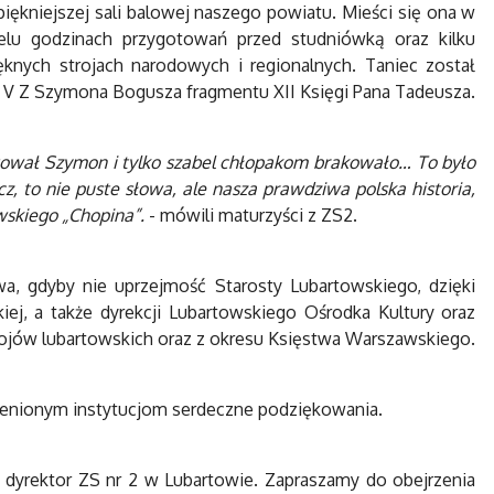
iękniejszej sali balowej naszego powiatu. Mieści się ona w
lu godzinach przygotowań przed studniówką oraz kilku
knych strojach narodowych i regionalnych. Taniec został
y V Z Szymona Bogusza fragmentu XII Księgi Pana Tadeusza.
ytował Szymon i tylko szabel chłopakom brakowało… To było
cz, to nie puste słowa, ale nasza prawdziwa polska historia,
wskiego „Chopina”.
- mówili maturzyści z ZS2.
iwa, gdyby nie uprzejmość Starosty Lubartowskiego, dzięki
iej, a także dyrekcji Lubartowskiego Ośrodka Kultury oraz
rojów lubartowskich oraz z okresu Księstwa Warszawskiego.
ienionym instytucjom serdeczne podziękowania.
 dyrektor ZS nr 2 w Lubartowie. Zapraszamy do obejrzenia