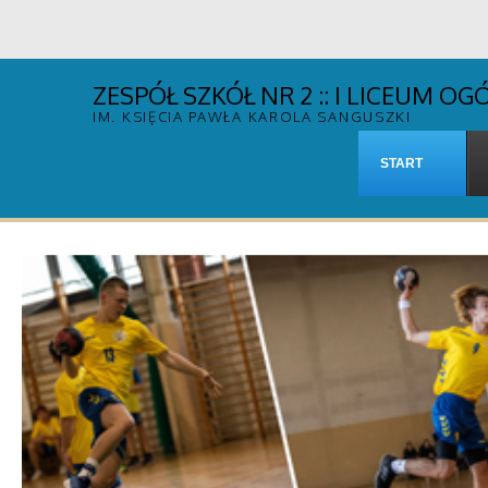
ZESPÓŁ SZKÓŁ NR 2 :: I LICEUM 
IM. KSIĘCIA PAWŁA KAROLA SANGUSZKI
START