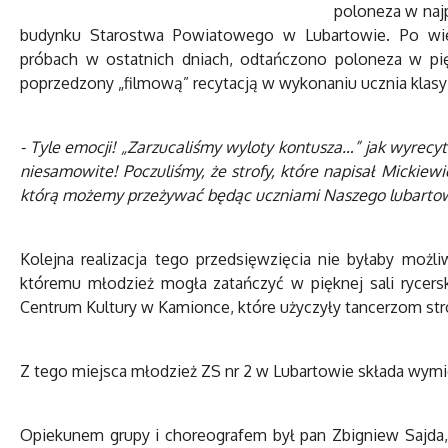
poloneza w najp
budynku Starostwa Powiatowego w Lubartowie. Po wie
próbach w ostatnich dniach, odtańczono poloneza w pię
poprzedzony „filmową” recytacją w wykonaniu ucznia klas
- Tyle emocji! „Zarzucaliśmy wyloty kontusza…” jak wyrec
niesamowite! Poczuliśmy, że strofy, które napisał Mickiewi
którą możemy przeżywać będąc uczniami Naszego lubarto
Kolejna realizacja tego przedsięwzięcia nie byłaby możl
któremu młodzież mogła zatańczyć w pięknej sali rycersk
Centrum Kultury w Kamionce, które użyczyły tancerzom st
Z tego miejsca młodzież ZS nr 2 w Lubartowie składa wym
Opiekunem grupy i choreografem był pan Zbigniew Sajda,