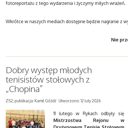
fotoreportażu z tego wydarzenia i życzymy miłych wrażeń.
Wkrótce w naszych mediach dostępne będzie nagranie z w
Nie prz
Dobry występ młodych
tenisistów stołowych z
„Chopina”
ZS2; publikacja: Kamil Góźdź
Utworzono: 12 luty 2026
11 lutego w Rykach odbyły się
Mistrzostwa Rejonu w
Drużynowym Tenisie Stołowym