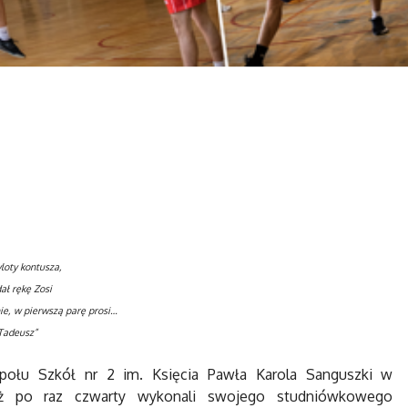
yloty kontusza,
ał rękę Zosi
nie, w pierwszą parę prosi…
Tadeusz”
społu Szkół nr 2 im. Księcia Pawła Karola Sanguszki w
już po raz czwarty wykonali swojego studniówkowego