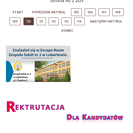
Strona 110 z 203
START
POPRZEDNI ARTYKUŁ
105
106
107
108
109
110
111
112
113
114
NASTĘPNY ARTYKUŁ
KONIEC