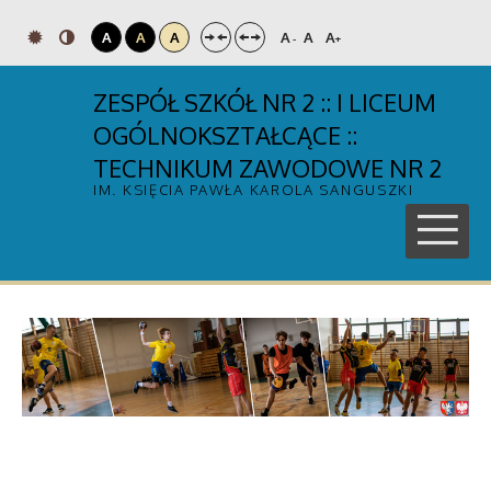
A
A
A
A
A
A
-
+
ZESPÓŁ SZKÓŁ NR 2 :: I LICEUM
OGÓLNOKSZTAŁCĄCE ::
TECHNIKUM ZAWODOWE NR 2
IM. KSIĘCIA PAWŁA KAROLA SANGUSZKI