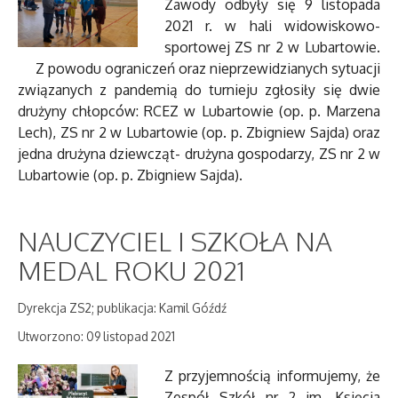
Zawody odbyły się 9 listopada
2021 r. w hali widowiskowo-
sportowej ZS nr 2 w Lubartowie.
Z powodu ograniczeń oraz nieprzewidzianych sytuacji
związanych z pandemią do turnieju zgłosiły się dwie
drużyny chłopców: RCEZ w Lubartowie (op. p. Marzena
Lech), ZS nr 2 w Lubartowie (op. p. Zbigniew Sajda) oraz
jedna drużyna dziewcząt- drużyna gospodarzy, ZS nr 2 w
Lubartowie (op. p. Zbigniew Sajda).
NAUCZYCIEL I SZKOŁA NA
MEDAL ROKU 2021
Dyrekcja ZS2; publikacja: Kamil Góźdź
Utworzono: 09 listopad 2021
Z przyjemnością informujemy, że
Zespół Szkół nr 2 im. Księcia