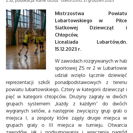
ZS2; publikacja: Kamil Góźdź
Utworzono: 21 grudzień 2023
Mistrzostwa Powiatu
Lubartowskiego w Piłce
Siatkowej Dziewcząt i
Chłopców,
Licealiada Lubartów,dn.
15.12.2023 r.
W zawodach rozgrywanych w hali
sportowej ZS nr 2 w Lubartowie
udział wzięło łącznie dziewięć
reprezentacji szkół ponadpodstawowych z terenu
powiatu lubartowskiego. Cztery w kategorii dziewcząt i
pięć w kategorii chłopców. Drużyny zagrały w dwóch
grupach systemem „każdy z każdym” do dwóch
wygranych setów, a następnie zwycięzcy grup grali o
miejsca I, a zespoły które zajęły drugie miejsca w
grupach grały o III miejsca w turnieju. Otwarcia
zawodów jak i podsumowania i wręczenia nagród