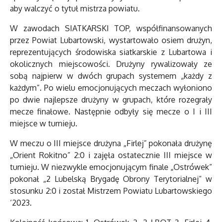
aby walczyć o tytuł mistrza powiatu.
W zawodach SIATKARSKI TOP, współfinansowanych
przez Powiat Lubartowski, wystartowało osiem drużyn,
reprezentujących środowiska siatkarskie z Lubartowa i
okolicznych miejscowości. Drużyny rywalizowały ze
sobą najpierw w dwóch grupach systemem „każdy z
każdym”. Po wielu emocjonujących meczach wyłoniono
po dwie najlepsze drużyny w grupach, które rozegrały
mecze finałowe. Następnie odbyły się mecze o I i III
miejsce w turnieju.
W meczu o III miejsce drużyna „Firlej” pokonała drużynę
„Orient Rokitno” 2:0 i zajęła ostatecznie III miejsce w
turnieju. W niezwykle emocjonującym finale „Ostrówek”
pokonał „2 Lubelską Brygadę Obrony Terytorialnej” w
stosunku 2:0 i został Mistrzem Powiatu Lubartowskiego
‘2023.