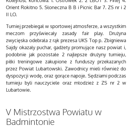
Kolejność końcowa: 1. Ostrówek 2. 2 LBOT 3. Firlej 4.
Orient Rokitno 5. Słoneczna B B i Picnic Bar 7. ZS nr i 2
II LO.
Turniej przebiegał w sportowej atmosferze, a wszystkim
meczom przyświecały zasady fair play. Drużyna
zwycięska odebrała z rąk prezesa UKS Top p. Zbigniewa
Sajdy okazały puchar, gadżety promujące nasz powiat i,
podobnie jak pozostałe 2 najlepsze drużyny turnieju,
piłki treningowe zakupione z funduszy przekazanych
przez Powiat Lubartowski. Zawodnicy mieli również do
dyspozycji wodę, oraz gorące napoje. Sędziami podczas
turnieju byli nauczyciele oraz młodzież z ZS nr 2 w
Lubartowie.
V Mistrzostwa Powiatu w
Badmintonie