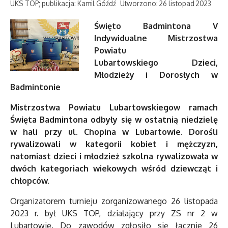
UKS TOP; publikacja: Kamil Góźdź
Utworzono: 26 listopad 2023
Święto Badmintona
V
Indywidualne Mistrzostwa
Powiatu
Lubartowskiego
Dzieci,
Młodzieży i Dorosłych w
Badmintonie
Mistrzostwa Powiatu Lubartowskiegow ramach
Święta Badmintona odbyły się w ostatnią niedzielę
w hali przy ul. Chopina w Lubartowie. Dorośli
rywalizowali w kategorii kobiet i mężczyzn,
natomiast dzieci i młodzież szkolna rywalizowała w
dwóch kategoriach wiekowych wśród dziewcząt i
chłopców.
Organizatorem turnieju zorganizowanego 26 listopada
2023 r. był UKS TOP, działający przy ZS nr 2 w
Lubartowie. Do zawodów zgłosiło się łącznie 26