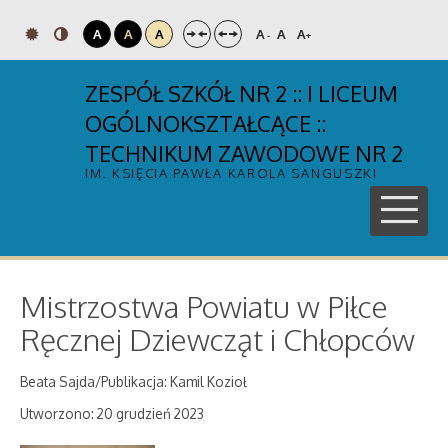
A
A
A
A
A
A
-
+
ZESPÓŁ SZKÓŁ NR 2 :: I LICEUM
OGÓLNOKSZTAŁCĄCE ::
TECHNIKUM ZAWODOWE NR 2
IM. KSIĘCIA PAWŁA KAROLA SANGUSZKI
Mistrzostwa Powiatu w Piłce
Ręcznej Dziewcząt i Chłopców
Beata Sajda/Publikacja: Kamil Kozioł
Utworzono: 20 grudzień 2023