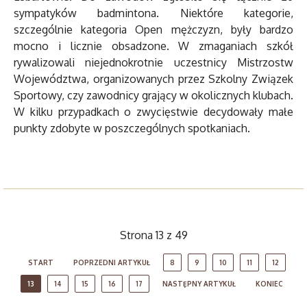
sympatyków badmintona. Niektóre kategorie,
szczególnie kategoria Open mężczyzn, były bardzo
mocno i licznie obsadzone. W zmaganiach szkół
rywalizowali niejednokrotnie uczestnicy Mistrzostw
Województwa, organizowanych przez Szkolny Związek
Sportowy, czy zawodnicy grający w okolicznych klubach.
W kilku przypadkach o zwycięstwie decydowały małe
punkty zdobyte w poszczególnych spotkaniach.
Strona 13 z 49
START
POPRZEDNI ARTYKUŁ
8
9
10
11
12
13
14
15
16
17
NASTĘPNY ARTYKUŁ
KONIEC