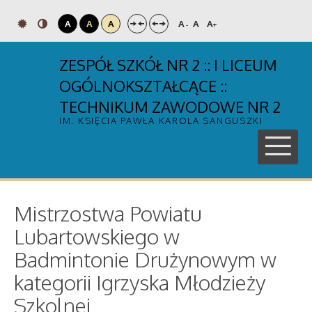
A
A
A
A
A
A
-
+
ZESPÓŁ SZKÓŁ NR 2 :: I LICEUM
OGÓLNOKSZTAŁCĄCE ::
TECHNIKUM ZAWODOWE NR 2
IM. KSIĘCIA PAWŁA KAROLA SANGUSZKI
Mistrzostwa Powiatu
Lubartowskiego w
Badmintonie Drużynowym w
kategorii Igrzyska Młodzieży
Szkolnej