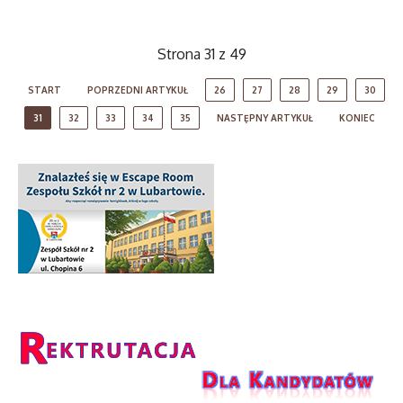
Strona 31 z 49
START
POPRZEDNI ARTYKUŁ
26
27
28
29
30
31
32
33
34
35
NASTĘPNY ARTYKUŁ
KONIEC