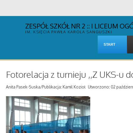
ZESPÓŁ SZKÓŁ NR 2 :: I LICEUM 
IM. KSIĘCIA PAWŁA KAROLA SANGUSZKI
START
Fotorelacja z turnieju ,,Z UKS-u 
Anita Pasek-Suska/Publikacja: Kamil Kozioł
Utworzono: 02 październ