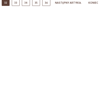
32
33
34
35
36
NASTĘPNY ARTYKUŁ
KONIEC