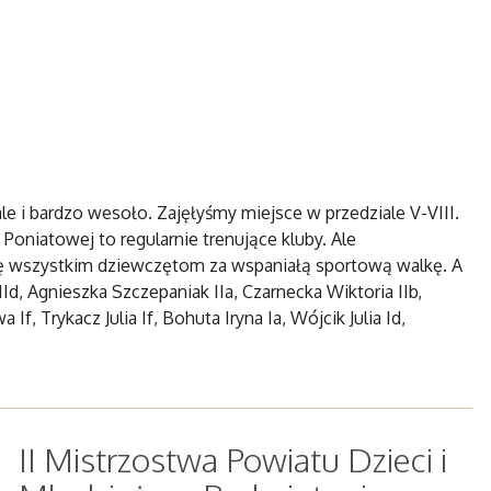
le i bardzo wesoło. Zajęłyśmy miejsce w przedziale V-VIII.
Poniatowej to regularnie trenujące kluby. Ale
ję wszystkim dziewczętom za wspaniałą sportową walkę. A
Id, Agnieszka Szczepaniak IIa, Czarnecka Wiktoria IIb,
, Trykacz Julia If, Bohuta Iryna Ia, Wójcik Julia Id,
II Mistrzostwa Powiatu Dzieci i