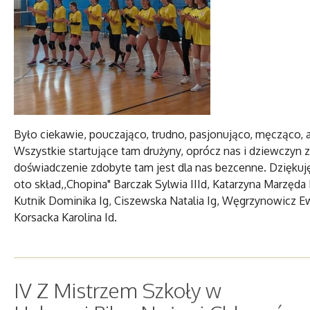
Było ciekawie, pouczająco, trudno, pasjonująco, męcząco, a
Wszystkie startujące tam drużyny, oprócz nas i dziewczyn z 
doświadczenie zdobyte tam jest dla nas bezcenne. Dzięku
oto skład,,Chopina" Barczak Sylwia IIId, Katarzyna Marzęda I
Kutnik Dominika Ig, Ciszewska Natalia Ig, Węgrzynowicz Ewa If
Korsacka Karolina Id.
IV Z Mistrzem Szkoły w