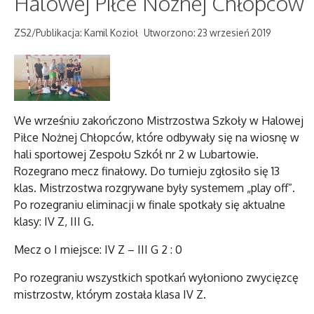
Halowej Piłce Nożnej Chłopców
ZS2/Publikacja: Kamil Kozioł
Utworzono: 23 wrzesień 2019
We wrześniu zakończono Mistrzostwa Szkoły w Halowej
Piłce Nożnej Chłopców, które odbywały się na wiosnę w
hali sportowej Zespołu Szkół nr 2 w Lubartowie.
Rozegrano mecz finałowy. Do turnieju zgłosiło się 13
klas. Mistrzostwa rozgrywane były systemem „play off”.
Po rozegraniu eliminacji w finale spotkały się aktualne
klasy: IV Z, III G.
Mecz o I miejsce: IV Z – III G 2 : 0
Po rozegraniu wszystkich spotkań wyłoniono zwycięzcę
mistrzostw, którym została klasa IV Z.