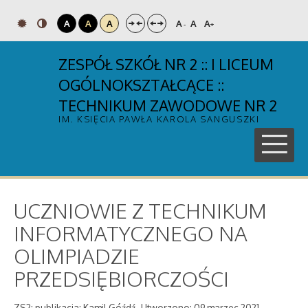
A
A
A
A
A
A
-
+
ZESPÓŁ SZKÓŁ NR 2 :: I LICEUM
OGÓLNOKSZTAŁCĄCE ::
TECHNIKUM ZAWODOWE NR 2
IM. KSIĘCIA PAWŁA KAROLA SANGUSZKI
UCZNIOWIE Z TECHNIKUM
INFORMATYCZNEGO NA
OLIMPIADZIE
PRZEDSIĘBIORCZOŚCI
ZS2; publikacja: Kamil Góźdź
Utworzono: 09 marzec 2021