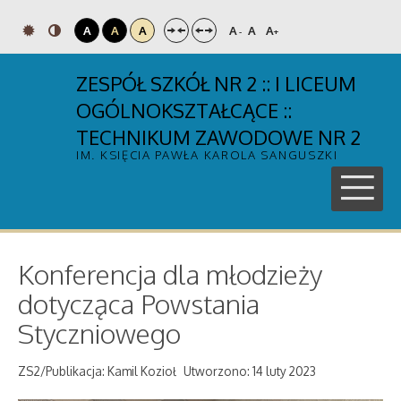
A
A
A
A
A
A
-
+
ZESPÓŁ SZKÓŁ NR 2 :: I LICEUM
OGÓLNOKSZTAŁCĄCE ::
TECHNIKUM ZAWODOWE NR 2
IM. KSIĘCIA PAWŁA KAROLA SANGUSZKI
Konferencja dla młodzieży
dotycząca Powstania
Styczniowego
ZS2/Publikacja: Kamil Kozioł
Utworzono: 14 luty 2023