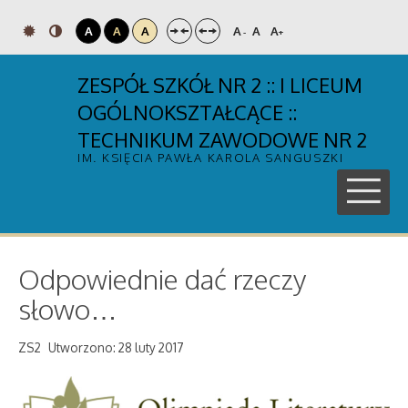
A
A
A
A
A
A
-
+
ZESPÓŁ SZKÓŁ NR 2 :: I LICEUM
OGÓLNOKSZTAŁCĄCE ::
TECHNIKUM ZAWODOWE NR 2
IM. KSIĘCIA PAWŁA KAROLA SANGUSZKI
Odpowiednie dać rzeczy
słowo…
ZS2
Utworzono: 28 luty 2017