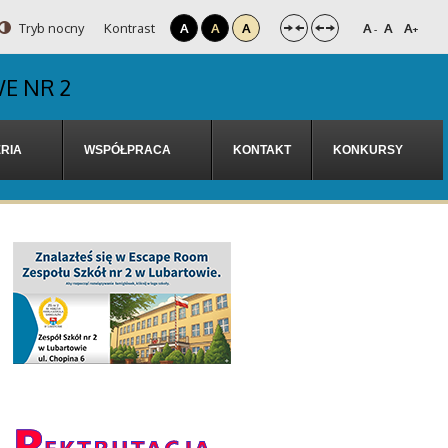
Tryb nocny
Kontrast
A
A
A
A
A
A
-
+
E NR 2
RIA
WSPÓŁPRACA
KONTAKT
KONKURSY