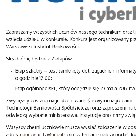
Zapraszamy wszystkich uczniów naszego technikum oraz l
wzięcia udziału w konkursie. Konkurs jest organizowany p
Warszawski Instytut Bankowości.
Składać się będzie z 2 etapów:
Etap szkolny – test zamknięty dot. zagadnień informaty
o godzinie 12.00;
Etap ogólnopolski , który odbędzie się 23 maja 2017 r.
Zwycięzcy zostaną nagrodzeni wartościowymi nagrodami o
Technologii Bankowości Spółdzielczej oraz zaproszeni na 
odwiedzą wybrane ministerstwa, instytucje oraz firmy zwią
Wszyscy chętni uczniowie muszą wysłać zgłoszenie w posta
adres:
nauczycieltz@gmail.com
, w temacie należy podać:
ko