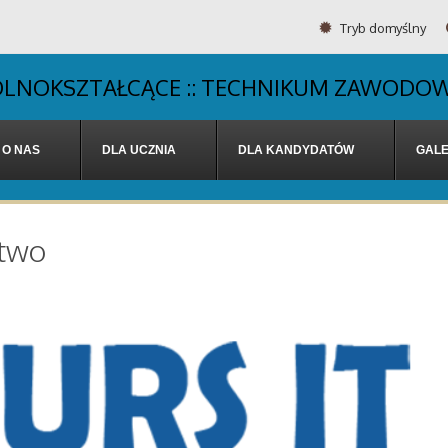
Tryb domyślny
OGÓLNOKSZTAŁCĄCE :: TECHNIKUM ZAWODOW
O NAS
DLA UCZNIA
DLA KANDYDATÓW
GALE
stwo