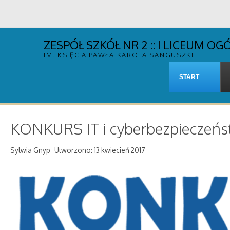
ZESPÓŁ SZKÓŁ NR 2 :: I LICEUM 
IM. KSIĘCIA PAWŁA KAROLA SANGUSZKI
START
KONKURS IT i cyberbezpieczeń
Sylwia Gnyp
Utworzono: 13 kwiecień 2017