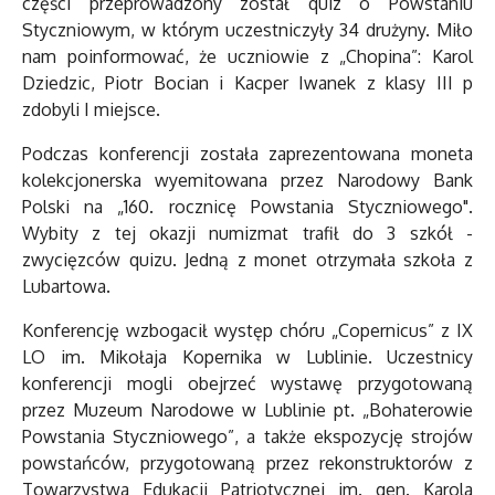
części przeprowadzony został quiz o Powstaniu
Styczniowym, w którym uczestniczyły 34 drużyny. Miło
nam poinformować, że uczniowie z „Chopina”: Karol
Dziedzic, Piotr Bocian i Kacper Iwanek z klasy III p
zdobyli I miejsce.
Podczas konferencji została zaprezentowana moneta
kolekcjonerska wyemitowana przez Narodowy Bank
Polski na „160. rocznicę Powstania Styczniowego".
Wybity z tej okazji numizmat trafił do 3 szkół -
zwycięzców quizu. Jedną z monet otrzymała szkoła z
Lubartowa.
Konferencję wzbogacił występ chóru „Copernicus” z IX
LO im. Mikołaja Kopernika w Lublinie. Uczestnicy
konferencji mogli obejrzeć wystawę przygotowaną
przez Muzeum Narodowe w Lublinie pt. „Bohaterowie
Powstania Styczniowego”, a także ekspozycję strojów
powstańców, przygotowaną przez rekonstruktorów z
Towarzystwa Edukacji Patriotycznej im. gen. Karola