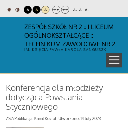
A
A
A
A
A
A
-
+
ZESPÓŁ SZKÓŁ NR 2 :: I LICEUM
OGÓLNOKSZTAŁCĄCE ::
TECHNIKUM ZAWODOWE NR 2
IM. KSIĘCIA PAWŁA KAROLA SANGUSZKI
Konferencja dla młodzieży
dotycząca Powstania
Styczniowego
ZS2/Publikacja: Kamil Kozioł
Utworzono: 14 luty 2023