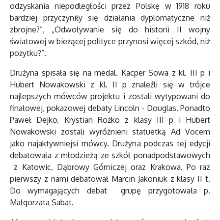
odzyskania niepodległości przez Polskę w 1918 roku
bardziej przyczyniły się działania dyplomatyczne niż
zbrojne?”, „Odwoływanie się do historii II wojny
światowej w bieżącej polityce przynosi więcej szkód, niż
pożytku?”.
Drużyna spisała się na medal. Kacper Sowa z kl. III p i
Hubert Nowakowski z kl. II p znaleźli się w trójce
najlepszych mówców projektu i zostali wytypowani do
finałowej, pokazowej debaty Lincoln - Douglas. Ponadto
Paweł Dejko, Krystian Rożko z klasy III p i Hubert
Nowakowski zostali wyróżnieni statuetką Ad Vocem
jako najaktywniejsi mówcy. Drużyna podczas tej edycji
debatowała z młodzieżą ze szkół ponadpodstawowych
z Katowic, Dąbrowy Górniczej oraz Krakowa. Po raz
pierwszy z nami debatował Marcin Jakoniuk z klasy II t.
Do wymagających debat grupę przygotowała p.
Małgorzata Sabat.