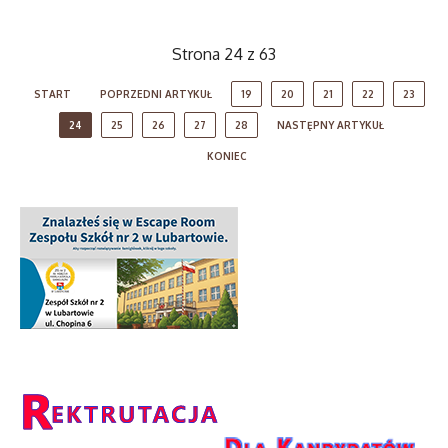
Strona 24 z 63
START
POPRZEDNI ARTYKUŁ
19
20
21
22
23
24
25
26
27
28
NASTĘPNY ARTYKUŁ
KONIEC