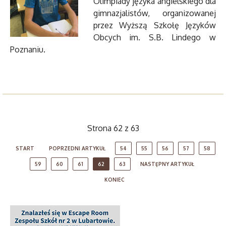
Olimpiady języka angielskiego dla
gimnazjalistów, organizowanej
przez Wyższą Szkołę Języków
Obcych im. S.B. Lindego w
Poznaniu.
Strona 62 z 63
START
POPRZEDNI ARTYKUŁ
54
55
56
57
58
59
60
61
62
63
NASTĘPNY ARTYKUŁ
KONIEC