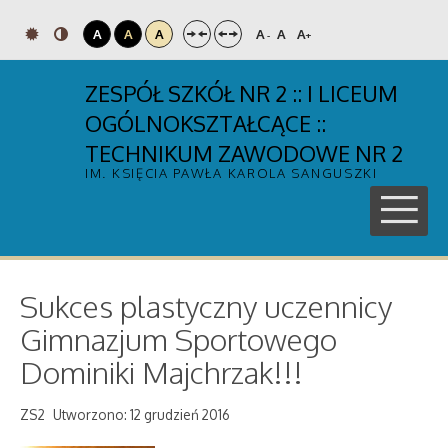
A
A
A
A
A
A
-
+
ZESPÓŁ SZKÓŁ NR 2 :: I LICEUM
OGÓLNOKSZTAŁCĄCE ::
TECHNIKUM ZAWODOWE NR 2
IM. KSIĘCIA PAWŁA KAROLA SANGUSZKI
Sukces plastyczny uczennicy
Gimnazjum Sportowego
Dominiki Majchrzak!!!
ZS2
Utworzono: 12 grudzień 2016