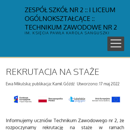
ZESPÓŁ SZKÓŁ NR 2 :: I LICEUM
OGÓLNOKSZTAŁCĄCE ::
TECHNIKUM ZAWODOWE NR 2
IM. KSIĘCIA PAWŁA KAROLA SANGUSZKI
REKRUTACJA NA STAŻE
Ewa Mikulska; publikacja: Kamil Góźdź
Utworzono: 17 maj 2022
Informujemy uczniów Technikum Zawodowego nr 2, że
rozpoczynamy rekrutację na staże w ramach