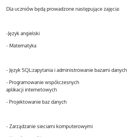
Dla uczniów będą prowadzone następujące zajęcia:
-
J
ęzyk angielski
-
M
atematyka
- J
ęzyk SQL:zapytania i administrowanie bazami danych
- Programow
anie
współczesnych
aplikacji
internetowych
- Projektow
anie
baz danych
- Zarządzanie sieciami komputerowymi