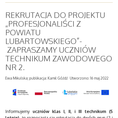
REKRUTACJA DO PROJEKTU
„PROFESJONALIŚCI Z
POWIATU
LUBARTOWSKIEGO”-
ZAPRASZAMY UCZNIÓW
TECHNIKUM ZAWODOWEGO
NR 2.
Ewa Mikulska; publikacja: Kamil Góźdź
Utworzono: 16 maj 2022
Informujemy
uczniów klas I, II, i III technikum
(5
letnie)
,
że rozpoczęła się rekrutacja do dwóch grup (2 i