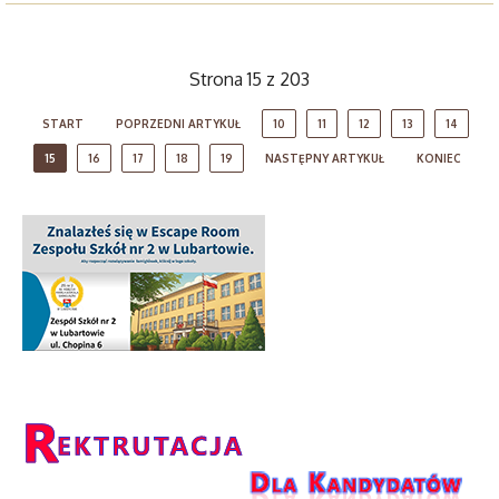
Strona 15 z 203
START
POPRZEDNI ARTYKUŁ
10
11
12
13
14
15
16
17
18
19
NASTĘPNY ARTYKUŁ
KONIEC