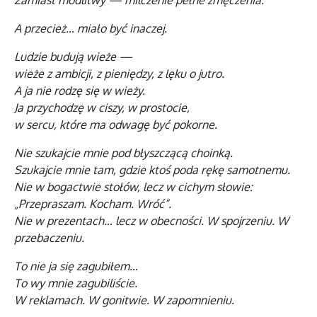
Zamiast modlitwy — milczenie pełne zmęczenia.
A przecież… miało być inaczej.
Ludzie budują wieże —
wieże z ambicji, z pieniędzy, z lęku o jutro.
A ja nie rodzę się w wieży.
Ja przychodzę w ciszy, w prostocie,
w sercu, które ma odwagę być pokorne.
Nie szukajcie mnie pod błyszczącą choinką.
Szukajcie mnie tam, gdzie ktoś poda rękę samotnemu.
Nie w bogactwie stołów, lecz w cichym słowie:
„Przepraszam. Kocham. Wróć”.
Nie w prezentach… lecz w obecności. W spojrzeniu. W
przebaczeniu.
To nie ja się zagubiłem…
To wy mnie zagubiliście.
W reklamach. W gonitwie. W zapomnieniu.