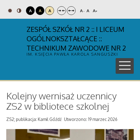
A
A
A
A
A
A
-
+
ZESPÓŁ SZKÓŁ NR 2 :: I LICEUM
OGÓLNOKSZTAŁCĄCE ::
TECHNIKUM ZAWODOWE NR 2
IM. KSIĘCIA PAWŁA KAROLA SANGUSZKI
Kolejny wernisaż uczennicy
ZS2 w bibliotece szkolnej
ZS2; publikacja: Kamil Góźdź
Utworzono: 19 marzec 2026