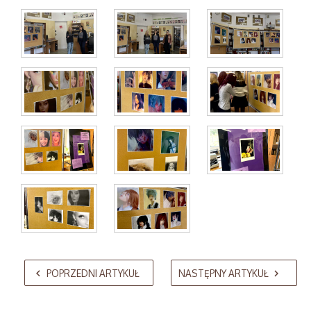
AdmirorGallery 5.2.0
, author/s
Vasiljevski
&
Kekeljevic
.
POPRZEDNI ARTYKUŁ
NASTĘPNY ARTYKUŁ