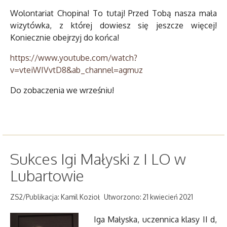
Wolontariat Chopina! To tutaj! Przed Tobą nasza mała
wizytówka, z której dowiesz się jeszcze więcej!
Koniecznie obejrzyj do końca!
https://www.youtube.com/watch?
v=vteiWIVvtD8&ab_channel=agmuz
Do zobaczenia we wrześniu!
Sukces Igi Małyski z I LO w
Lubartowie
ZS2/Publikacja: Kamil Kozioł
Utworzono: 21 kwiecień 2021
Iga Małyska, uczennica klasy II d,