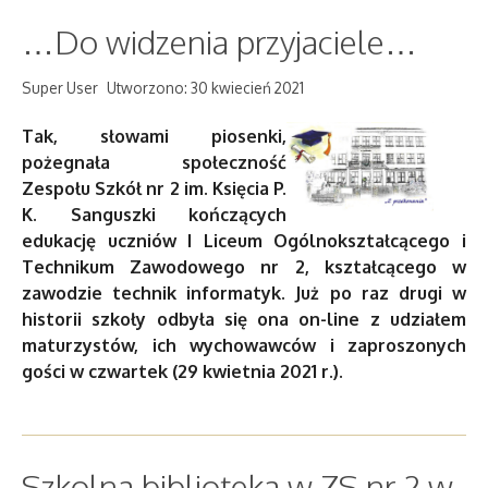
…Do widzenia przyjaciele…
Super User
Utworzono: 30 kwiecień 2021
Tak, słowami piosenki,
pożegnała społeczność
Zespołu Szkół nr 2 im. Księcia P.
K. Sanguszki kończących
edukację uczniów I Liceum Ogólnokształcącego i
Technikum Zawodowego nr 2, kształcącego w
zawodzie technik informatyk. Już po raz drugi w
historii szkoły odbyła się ona on-line z udziałem
maturzystów, ich wychowawców i zaproszonych
gości w czwartek (29 kwietnia 2021 r.).
Szkolna biblioteka w ZS nr 2 w