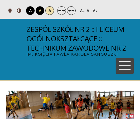
A
A
A
A
A
A
-
+
ZESPÓŁ SZKÓŁ NR 2 :: I LICEUM
OGÓLNOKSZTAŁCĄCE ::
TECHNIKUM ZAWODOWE NR 2
IM. KSIĘCIA PAWŁA KAROLA SANGUSZKI