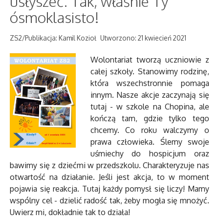
usłyszeć. Tak, właśnie Ty
ósmoklasisto!
ZS2/Publikacja: Kamil Kozioł
Utworzono: 21 kwiecień 2021
Wolontariat tworzą uczniowie z
całej szkoły. Stanowimy rodzinę,
która wszechstronnie pomaga
innym. Nasze akcje zaczynają się
tutaj - w szkole na Chopina, ale
kończą tam, gdzie tylko tego
chcemy. Co roku walczymy o
prawa człowieka. Ślemy swoje
uśmiechy do hospicjum oraz
bawimy się z dziećmi w przedszkolu. Charakteryzuje nas
otwartość na działanie. Jeśli jest akcja, to w moment
pojawia się reakcja. Tutaj każdy pomysł się liczy! Mamy
wspólny cel - dzielić radość tak, żeby mogła się mnożyć.
Uwierz mi, dokładnie tak to działa!