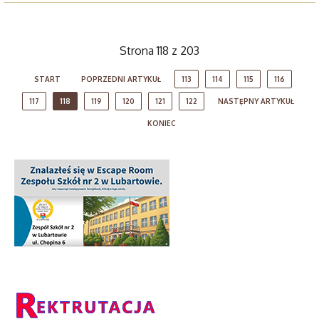
Strona 118 z 203
START
POPRZEDNI ARTYKUŁ
113
114
115
116
117
118
119
120
121
122
NASTĘPNY ARTYKUŁ
KONIEC